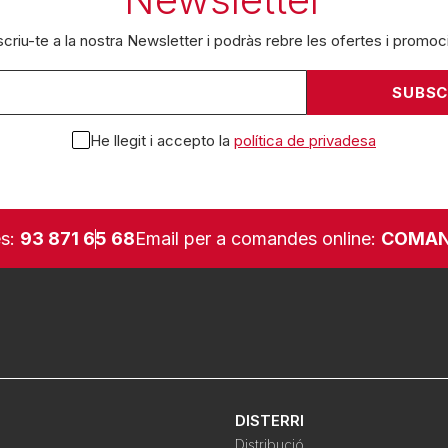
criu-te a la nostra Newsletter i podràs rebre les ofertes i promoc
He llegit i accepto la
política de privadesa
es:
93 871 65 68
Email per a comandes online:
COMAN
DISTERRI
Distribució