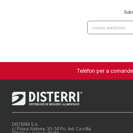
Subs
Telèfon per a comand
DISTERRI S.A.
c/ Priora Xixilona, 30-34 Po. Ind. Ca n’Illa