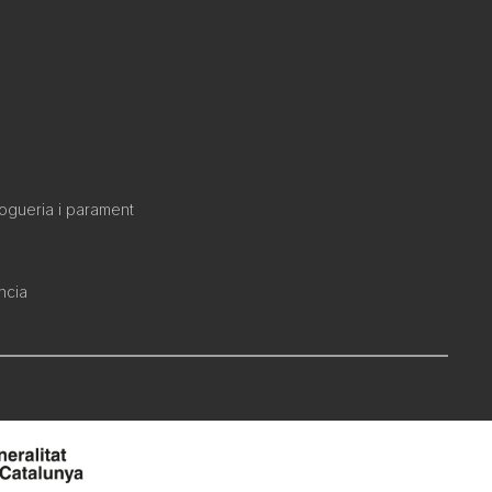
rogueria i parament
ncia