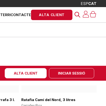
ESP
CAT
Products
STERRI
CONTACTE
ALTA CLIENT
search
ALTA CLIENT
INICIAR SESSIÓ
rafa 3 l.
Ratafia Camí del Nord, 3 litres
Garrafes/Box