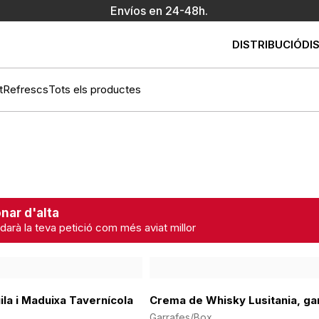
Envíos en 24-48h.
DISTRIBUCIÓ
DI
t
Refrescs
Tots els productes
nar d'alta
darà la teva petició com més aviat millor
la i Maduixa Tavernícola
Crema de Whisky Lusitania, gar
Garrafes/Box