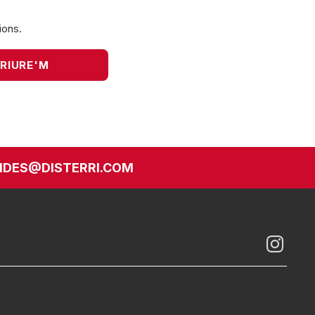
ions.
DES@DISTERRI.COM