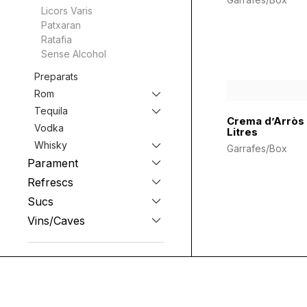
Licors Varis
Patxaran
Ratafia
Sense Alcohol
Preparats
Rom
Tequila
Crema d’Arròs 
Vodka
Litres
Whisky
Garrafes/Box
Parament
Refrescs
Sucs
Vins/Caves