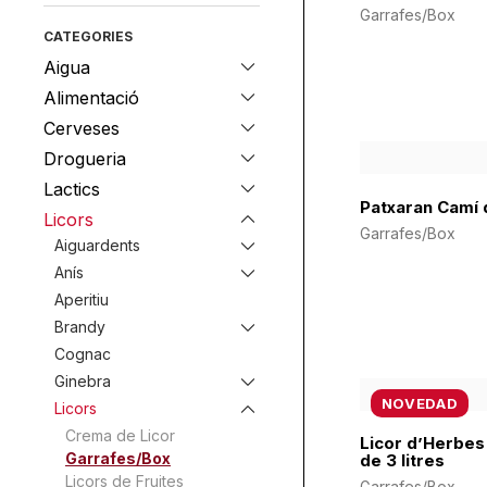
Garrafes/Box
CATEGORIES
Aigua
Alimentació
Cerveses
Drogueria
Lactics
Patxaran Camí d
Licors
Garrafes/Box
Aiguardents
Anís
Aperitiu
Brandy
Cognac
Ginebra
NOVEDAD
Licors
Crema de Licor
Licor d’Herbes
Garrafes/Box
de 3 litres
Licors de Fruites
Garrafes/Box