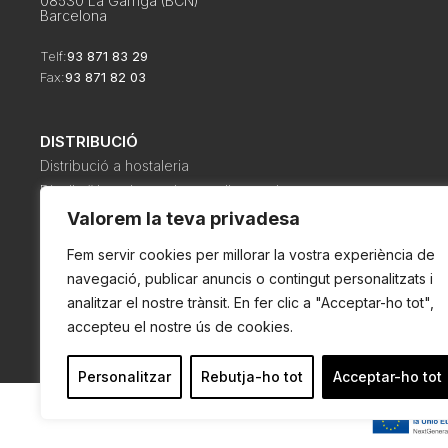
08530 La Garriga (BCN)
Barcelona
Telf:
93 871 83 29
Fax:
93 871 82 03
DISTRIBUCIÓ
Distribució a hostaleria
Distribuïdors de productes alimentaris
Distribució de begudes i alimentació a col·lectivitats
Valorem la teva privadesa
Distribució a botigues d’alimentació i cellers
Fem servir cookies per millorar la vostra experiència de
navegació, publicar anuncis o contingut personalitzats i
analitzar el nostre trànsit. En fer clic a "Acceptar-ho tot",
accepteu el nostre ús de cookies.
Política de cookies
Política de privadesa
Condicions de com
Personalitzar
Rebutja-ho tot
Acceptar-ho tot