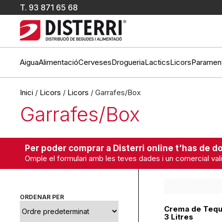
T.
93 871 65 68
Aigua
Alimentació
Cerveses
Drogueria
Lactics
Licors
Paramen
Inici
/
Licors
/
Licors
/ Garrafes/Box
Garrafes/Box
Per poder comprar a Disterri online t'has de do
Omple el formulari amb les teves dades i un comercial vali
ORDENAR PER
Crema de Tequi
3 Litres