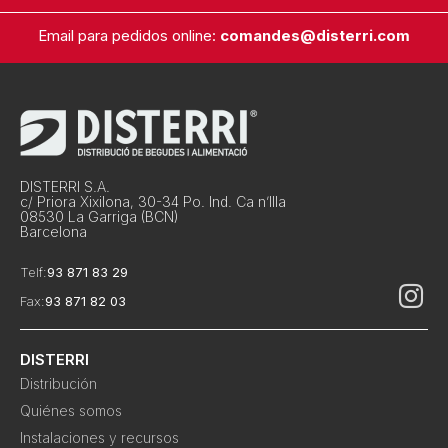
Email para pedidos online:
comandes@disterri.com
DISTERRI S.A.
c/ Priora Xixilona, 30-34 Po. Ind. Ca n’Illa
08530 La Garriga (BCN)
Barcelona
Telf:
93 871 83 29
Fax:
93 871 82 03
DISTERRI
Distribución
Quiénes somos
Instalaciones y recursos