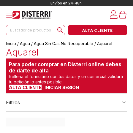
Envíos en 24-48h.
Búsqueda
ALTA CLIENTE
de
productos
Inicio
/
Agua
/
Agua Sin Gas No Recuperable
/ Aquarel
Aquarel
Para poder comprar en Disterri online debes
de darte de alta
Rellena el formulario con tus datos y un comercial validará
tu petición lo antes posible
ALTA CLIENTE
INICIAR SESIÓN
Filtros