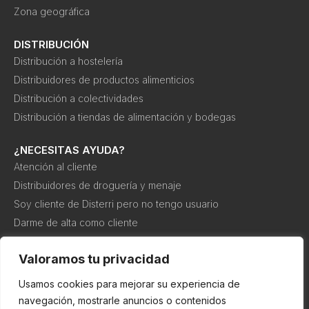
Zona geográfica
DISTRIBUCIÓN
Distribución a hostelería
Distribuidores de productos alimenticios
Distribución a colectividades
Distribución a tiendas de alimentación y bodegas
¿NECESITAS AYUDA?
Atención al cliente
Distribuidores de droguería y menaje
Soy cliente de Disterri pero no tengo usuario
Darme de alta como cliente
Canal interno de información o denuncia
Valoramos tu privacidad
Usamos cookies para mejorar su experiencia de
Política de
Política de
Condiciones de
cookies
privacidad
compra
navegación, mostrarle anuncios o contenidos