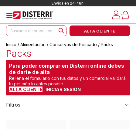
Envíos en 24-48h.
Búsqueda
ALTA CLIENTE
de
productos
Inicio
/
Alimentación
/
Conservas de Pescado
/ Packs
Packs
Para poder comprar en Disterri online debes
de darte de alta
Rellena el formulario con tus datos y un comercial validará
tu petición lo antes posible
ALTA CLIENTE
INICIAR SESIÓN
Filtros