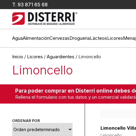
T.
93 871 65 68
Agua
Alimentación
Cervezas
Drogueria
Lácteos
Licores
Menaj
Inicio
/
Licores
/
Aguardientes
/ Limoncello
Limoncello
Para poder comprar en Disterri online debes de
Rellena el formulario con tus datos y un comercial validará
ORDENAR POR
Limoncello Vill
Limoncello