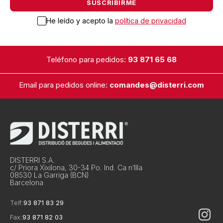
He leído y acepto la
política de privacidad
Teléfono para pedidos:
93 871 65 68
Email para pedidos online:
comandes@disterri.com
DISTERRI S.A.
c/ Priora Xixilona, 30-34 Po. Ind. Ca n’Illa
08530 La Garriga (BCN)
Barcelona
Telf:
93 871 83 29
Fax:
93 871 82 03