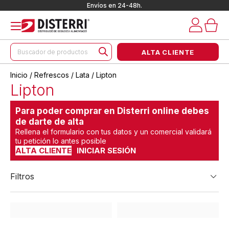
Envíos en 24-48h.
Búsqueda
ALTA CLIENTE
de
productos
Inicio
/
Refrescos
/
Lata
/ Lipton
Lipton
Para poder comprar en Disterri online debes
de darte de alta
Rellena el formulario con tus datos y un comercial validará
tu petición lo antes posible
ALTA CLIENTE
INICIAR SESIÓN
Filtros