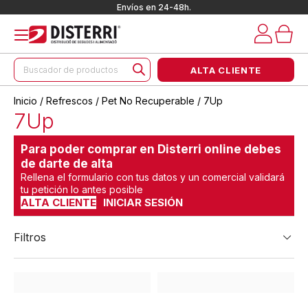
Envíos en 24-48h.
Búsqueda
ALTA CLIENTE
de
productos
Inicio
/
Refrescos
/
Pet No Recuperable
/ 7Up
7Up
Para poder comprar en Disterri online debes
de darte de alta
Rellena el formulario con tus datos y un comercial validará
tu petición lo antes posible
ALTA CLIENTE
INICIAR SESIÓN
Filtros