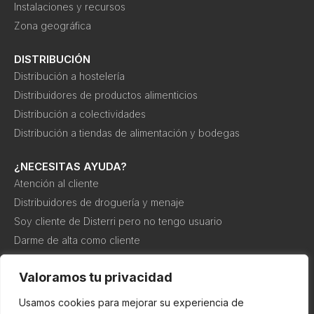
Instalaciones y recursos
Zona geográfica
DISTRIBUCIÓN
Distribución a hostelería
Distribuidores de productos alimenticios
Distribución a colectividades
Distribución a tiendas de alimentación y bodegas
¿NECESITAS AYUDA?
Atención al cliente
Distribuidores de droguería y menaje
Soy cliente de Disterri pero no tengo usuario
Darme de alta como cliente
Canal interno de información o denuncia
Valoramos tu privacidad
Usamos cookies para mejorar su experiencia de
Política de
Política de
Condiciones de