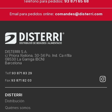
Teléfono para pedidos:
93 871 65 68
Email para pedidos online:
comandes@disterri.com
DISTERRI S.A.
c/ Priora Xixilona, 30-34 Po. Ind. Ca n’Illa
08530 La Garriga (BCN)
Barcelona
Telf:
93 871 83 29
Fax:
93 871 82 03
DISTERRI
Distribución
Quiénes somos