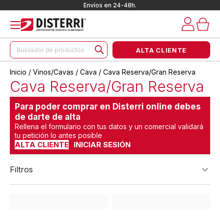
Envíos en 24-48h.
Búsqueda
ALTA CLIENTE
de
productos
Inicio
/
Vinos/Cavas
/
Cava
/ Cava Reserva/Gran Reserva
Cava Reserva/Gran Reserva
Para poder comprar en Disterri online debes
de darte de alta
Rellena el formulario con tus datos y un comercial validará
tu petición lo antes posible
ALTA CLIENTE
INICIAR SESIÓN
Filtros