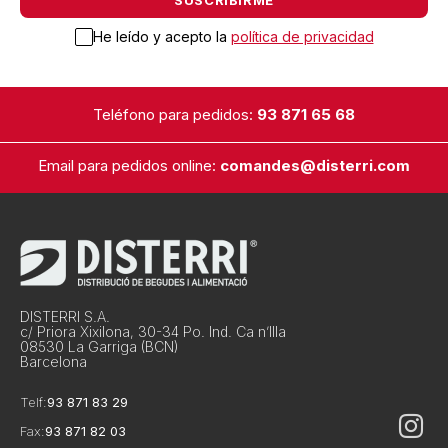
He leído y acepto la
política de privacidad
Teléfono para pedidos:
93 871 65 68
Email para pedidos online:
comandes@disterri.com
DISTERRI S.A.
c/ Priora Xixilona, 30-34 Po. Ind. Ca n’Illa
08530 La Garriga (BCN)
Barcelona
Telf:
93 871 83 29
Fax:
93 871 82 03