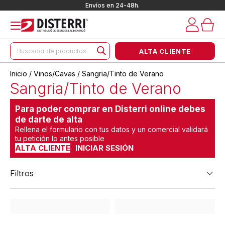
Envíos en 24-48h.
Búsqueda
ALTA CLIENTE
de
productos
Inicio
/
Vinos/Cavas
/ Sangria/Tinto de Verano
Sangria/Tinto de Verano
Para poder comprar en Disterri online debes
de darte de alta
Rellena el formulario con tus datos y un comercial validará
tu petición lo antes posible
ALTA CLIENTE
INICIAR SESIÓN
Filtros