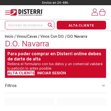
Envíos en 24-48h.
Búsqueda
ALTA CLIENTE
de
productos
Inicio
/
Vinos/Cavas
/
Vinos Con D.O.
/ D.O. Navarra
D.O. Navarra
Para poder comprar en Disterri online debes
de darte de alta
Rellena el formulario con tus datos y un comercial validará
tu petición lo antes posible
ALTA CLIENTE
INICIAR SESIÓN
Filtros