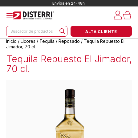
Envíos en 24-48h.
Búsqueda
ALTA CLIENTE
de
productos
Inicio
/
Licores
/
Tequila
/
Reposado
/ Tequila Repuesto El
Jimador, 70 cl.
Tequila Repuesto El Jimador,
70 cl.