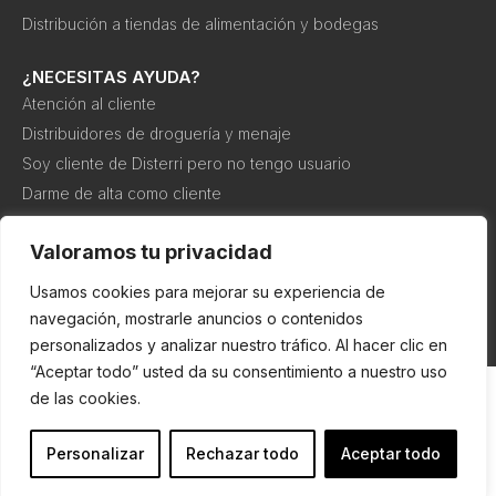
Distribución a tiendas de alimentación y bodegas
¿NECESITAS AYUDA?
Atención al cliente
Distribuidores de droguería y menaje
Soy cliente de Disterri pero no tengo usuario
Darme de alta como cliente
Canal interno de información o denuncia
Valoramos tu privacidad
Usamos cookies para mejorar su experiencia de
Política de
Política de
Condiciones de
cookies
privacidad
compra
navegación, mostrarle anuncios o contenidos
personalizados y analizar nuestro tráfico. Al hacer clic en
“Aceptar todo” usted da su consentimiento a nuestro uso
de las cookies.
Personalizar
Rechazar todo
Aceptar todo