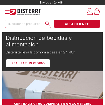
Envíos en 24-48h.
Búsqueda
ALTA CLIENTE
de
productos
Distribución de bebidas y
alimentación
Disterri te lleva la compra a casa en 24-48h
REALIZAR UN PEDIDO
CENTRALIZA TUS COMPRAS EN UN COMERCIAL