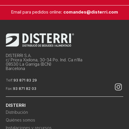
Email para pedidos online:
comandes@disterri.com
DISTERRI S.A.
c/ Priora Xixilona, 30-34 Po. Ind. Ca n’Illa
08530 La Garriga (BCN)
Barcelona
Telf:
93 871 83 29
Fax:
93 871 82 03
DISTERRI
Distribución
Quiénes somos
Instalaciones y recursos