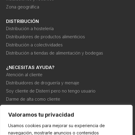
Zona geográfica
DISTRIBUCIÓN
Distribución a hostelería
Distribuidores de productos alimenticios
Distribución a colectividades
Distribución a tiendas de alimentación y bodegas
¿NECESITAS AYUDA?
Atención al cliente
Distribuidores de droguería y menaje
Soy cliente de Disterri pero no tengo usuario
Darme de alta como cliente
Canal interno de información o denuncia
Valoramos tu privacidad
Usamos cookies para mejorar su experiencia de
Política de
Política de
Condiciones de
cookies
privacidad
compra
navegación, mostrarle anuncios o contenidos