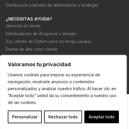
Distribución a tiendas de alimentación y bodegas
¿NECESITAS AYUDA?
Atención al cliente
Distribuidores de droguería y menaje
Soy cliente de Disterri pero no tengo usuario
Darme de alta como cliente
Canal interno de información o denuncia
Valoramos tu privacidad
Usamos cookies para mejorar su experiencia de
Política de
Política de
Condiciones de
cookies
privacidad
compra
navegación, mostrarle anuncios o contenidos
personalizados y analizar nuestro tráfico. Al hacer clic en
“Aceptar todo” usted da su consentimiento a nuestro uso
de las cookies.
Personalizar
Rechazar todo
Aceptar todo