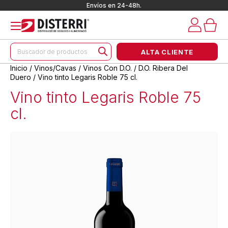
Envíos en 24-48h.
Búsqueda
ALTA CLIENTE
de
productos
Inicio
/
Vinos/Cavas
/
Vinos Con D.O.
/
D.O. Ribera Del
Duero
/ Vino tinto Legaris Roble 75 cl.
Vino tinto Legaris Roble 75
cl.