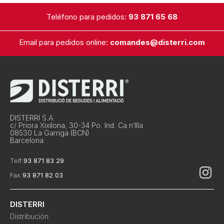
Teléfono para pedidos:
93 871 65 68
Email para pedidos online:
comandes@disterri.com
DISTERRI S.A.
c/ Priora Xixilona, 30-34 Po. Ind. Ca n’Illa
08530 La Garriga (BCN)
Barcelona
Telf:
93 871 83 29
Fax:
93 871 82 03
DISTERRI
Distribución