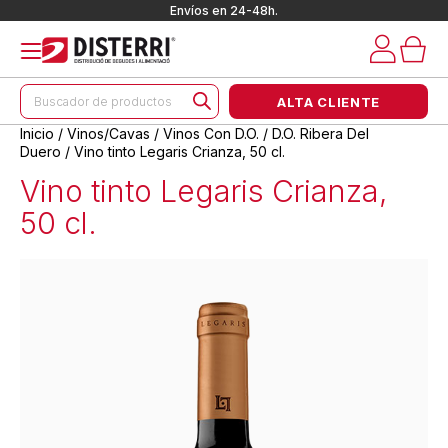
Envíos en 24-48h.
Búsqueda
ALTA CLIENTE
de
productos
Inicio
/
Vinos/Cavas
/
Vinos Con D.O.
/
D.O. Ribera Del
Duero
/ Vino tinto Legaris Crianza, 50 cl.
Vino tinto Legaris Crianza,
50 cl.