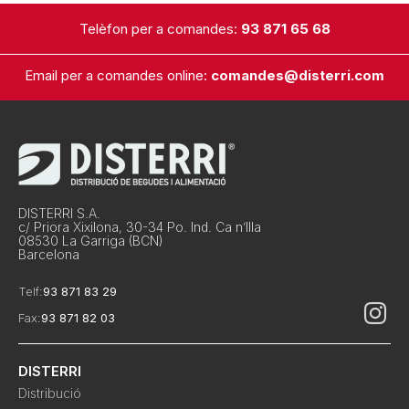
Telèfon per a comandes:
93 871 65 68
Email per a comandes online:
comandes@disterri.com
DISTERRI S.A.
c/ Priora Xixilona, 30-34 Po. Ind. Ca n’Illa
08530 La Garriga (BCN)
Barcelona
Telf:
93 871 83 29
Fax:
93 871 82 03
DISTERRI
Distribució