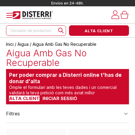
Envíos en 24-48h.
Products
ALTA CLIENT
search
Inici
/
Aigua
/ Aigua Amb Gas No Recuperable
Aigua Amb Gas No
Recuperable
Per poder comprar a Disterri online t'has de
donar d'alta
Omple el formulari amb les teves dades i un comercial
validarà la teva petició com més aviat millor
ALTA CLIENT
INICIAR SESSIÓ
Filtres