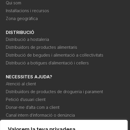
Qui som
Instal·lacions i recursos
Zona geogràfica
DISTRIBUCIÓ
Distribució a hostaleria
Distribuïdors de productes alimentaris
Distribució de begudes i alimentació a col·lectivitats
Distribució a botigues d’alimentació i cellers
NECESSITES AJUDA?
Atenció al client
Distribuïdors de productes de drogueria i parament
Petició d’usuari client
Donar-me d’alta com a client
Canal intern d’informació o denúncia
Valorem la teva privadesa