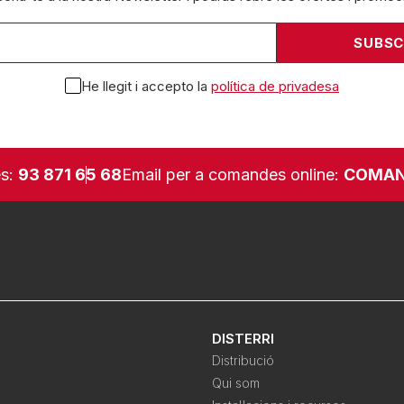
He llegit i accepto la
política de privadesa
es:
93 871 65 68
Email per a comandes online:
COMAN
DISTERRI
Distribució
Qui som