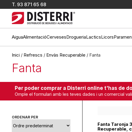
T.
93 871 65 68
Aigua
Alimentació
Cerveses
Drogueria
Lactics
Licors
Paramen
Inici
/
Refrescs
/
Envàs Recuperable
/ Fanta
Fanta
Per poder comprar a Disterri online t'has de do
Omple el formulari amb les teves dades i un comercial vali
ORDENAR PER
Fanta Taronja 3
Recuperable, c