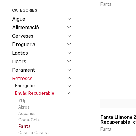
Fanta
CATEGORIES
Aigua
Alimentació
Cerveses
Drogueria
Lactics
Licors
Parament
Refrescs
Energètics
Envàs Recuperable
7Up
Altres
Aquarius
Fanta Llimona 
Coca-Cola
Recuperable, c
Fanta
Fanta
Gasosa Casera