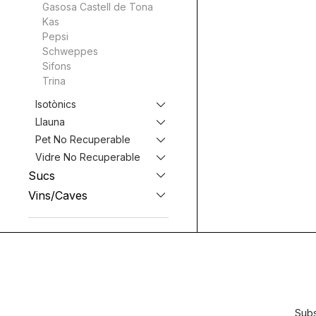
Gasosa Castell de Tona
Kas
Pepsi
Schweppes
Sifons
Trina
Isotònics
Llauna
Pet No Recuperable
Vidre No Recuperable
Sucs
Vins/Caves
Subs