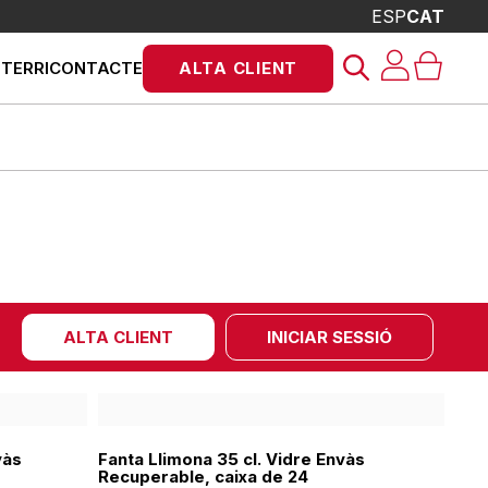
ESP
CAT
Products
STERRI
CONTACTE
ALTA CLIENT
search
ALTA CLIENT
INICIAR SESSIÓ
vàs
Fanta Llimona 35 cl. Vidre Envàs
Recuperable, caixa de 24