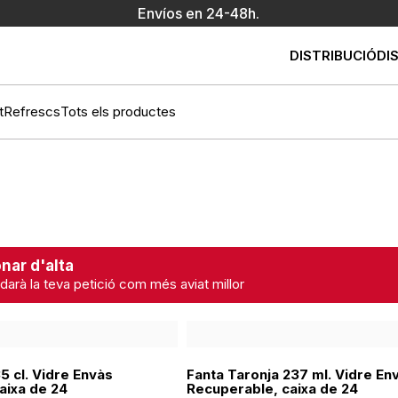
Envíos en 24-48h.
DISTRIBUCIÓ
DI
t
Refrescs
Tots els productes
nar d'alta
darà la teva petició com més aviat millor
5 cl. Vidre Envàs
Fanta Taronja 237 ml. Vidre En
aixa de 24
Recuperable, caixa de 24