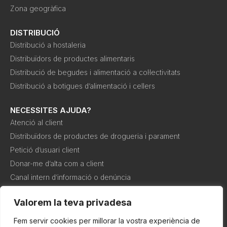
Zona geogràfica
DISTRIBUCIÓ
Distribució a hostaleria
Distribuïdors de productes alimentaris
Distribució de begudes i alimentació a col·lectivitats
Distribució a botigues d’alimentació i cellers
NECESSITES AJUDA?
Atenció al client
Distribuïdors de productes de drogueria i parament
Petició d’usuari client
Donar-me d’alta com a client
Canal intern d’informació o denúncia
Valorem la teva privadesa
Política de
Política de
Condicions de
cookies
privadesa
compra
Fem servir cookies per millorar la vostra experiència de