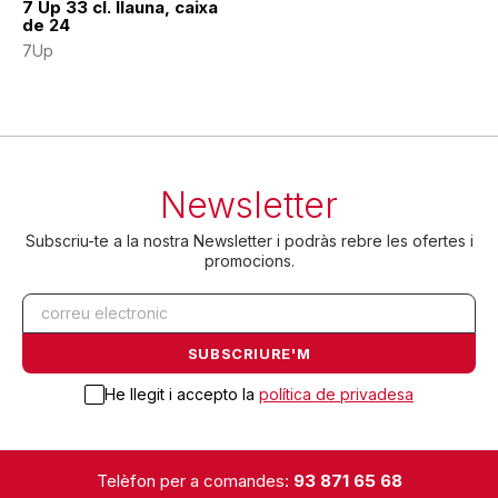
7 Up 33 cl. llauna, caixa
de 24
7Up
Newsletter
Subscriu-te a la nostra Newsletter i podràs rebre les ofertes i
promocions.
He llegit i accepto la
política de privadesa
Telèfon per a comandes:
93 871 65 68