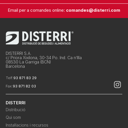
Email per a comandes online:
comandes@disterri.com
DISTERRI S.A.
c/ Priora Xixilona, 30-34 Po. Ind. Ca n’Illa
08530 La Garriga (BCN)
Barcelona
Telf:
93 871 83 29
Fax:
93 871 82 03
DISTERRI
Distribució
Qui som
Instal·lacions i recursos