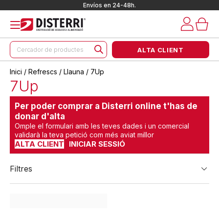
Envíos en 24-48h.
Products
ALTA CLIENT
search
Inici
/
Refrescs
/
Llauna
/ 7Up
7Up
Per poder comprar a Disterri online t'has de
donar d'alta
Omple el formulari amb les teves dades i un comercial
validarà la teva petició com més aviat millor
ALTA CLIENT
INICIAR SESSIÓ
Filtres