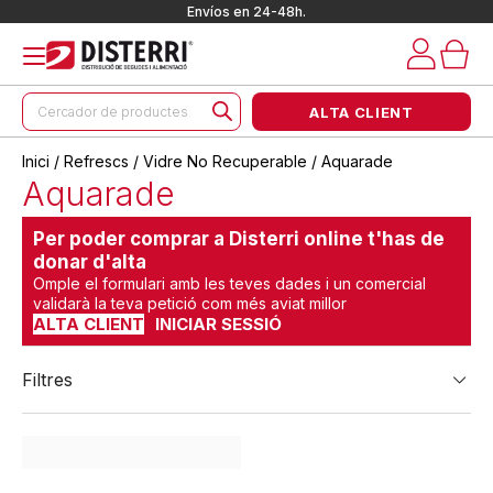
Envíos en 24-48h.
Products
ALTA CLIENT
search
Inici
/
Refrescs
/
Vidre No Recuperable
/ Aquarade
Aquarade
Per poder comprar a Disterri online t'has de
donar d'alta
Omple el formulari amb les teves dades i un comercial
validarà la teva petició com més aviat millor
ALTA CLIENT
INICIAR SESSIÓ
Filtres