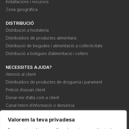
Instal·lacions i recursos
Zona geogràfica
DISTRIBUCIÓ
Distribució a hostaleria
Distribuïdors de productes alimentaris
Distribució de begudes i alimentació a col·lectivitats
Distribució a botigues d’alimentació i cellers
NECESSITES AJUDA?
Atenció al client
Distribuïdors de productes de drogueria i parament
Petició d’usuari client
Donar-me d’alta com a client
Canal intern d’informació o denúncia
Valorem la teva privadesa
Política de
Política de
Condicions de
cookies
privadesa
compra