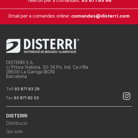
Telèfon per a comandes:
93 871 65 68
Email per a comandes online:
comandes@disterri.com
DISTERRI S.A.
c/ Priora Xixilona, 30-34 Po. Ind. Ca n’Illa
08530 La Garriga (BCN)
Barcelona
Telf:
93 871 83 29
Fax:
93 871 82 03
DISTERRI
Distribució
Qui som