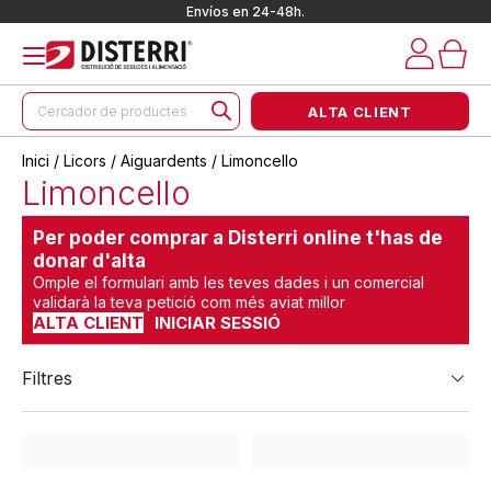
Envíos en 24-48h.
Products
ALTA CLIENT
search
Inici
/
Licors
/
Aiguardents
/ Limoncello
Limoncello
Per poder comprar a Disterri online t'has de
donar d'alta
Omple el formulari amb les teves dades i un comercial
validarà la teva petició com més aviat millor
ALTA CLIENT
INICIAR SESSIÓ
Filtres