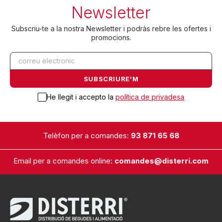
Newsletter
Subscriu-te a la nostra Newsletter i podràs rebre les ofertes i
promocions.
He llegit i accepto la
política de privadesa
Telèfon per a comandes:
93 871 65 68
Email per a comandes online:
comandes@disterri.com