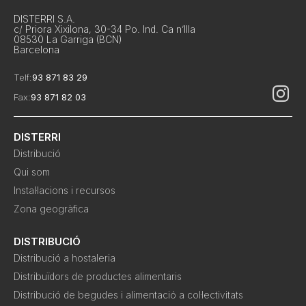
DISTERRI S.A.
c/ Priora Xixilona, 30-34 Po. Ind. Ca n’Illa
08530 La Garriga (BCN)
Barcelona
Telf:
93 871 83 29
Fax:
93 871 82 03
DISTERRI
Distribució
Qui som
Instal·lacions i recursos
Zona geogràfica
DISTRIBUCIÓ
Distribució a hostaleria
Distribuïdors de productes alimentaris
Distribució de begudes i alimentació a col·lectivitats