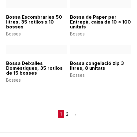
Bossa Escombraries 50
Bossa de Paper per
litres, 35 rotllos x 10
Entrepà, caixa de 10 x 100
bosses
unitats
Bosses
Bosses
Bossa Deixalles
Bossa congelació zip 3
Domèstiques, 35 rotllos
litres, 8 unitats
de 15 bosses
Bosses
Bosses
1
2
→