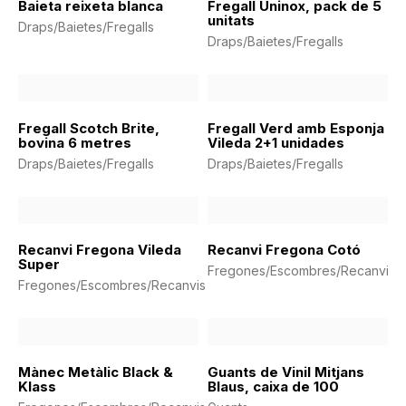
Baieta reixeta blanca
Fregall Uninox, pack de 5
unitats
Draps/Baietes/Fregalls
Draps/Baietes/Fregalls
Fregall Scotch Brite,
Fregall Verd amb Esponja
bovina 6 metres
Vileda 2+1 unidades
Draps/Baietes/Fregalls
Draps/Baietes/Fregalls
Recanvi Fregona Vileda
Recanvi Fregona Cotó
Super
Fregones/Escombres/Recanvis
Fregones/Escombres/Recanvis
Mànec Metàlic Black &
Guants de Vinil Mitjans
Klass
Blaus, caixa de 100