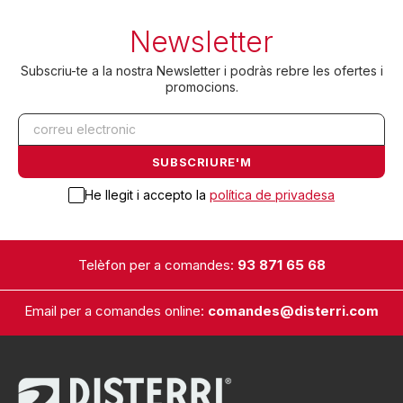
Newsletter
Subscriu-te a la nostra Newsletter i podràs rebre les ofertes i
promocions.
He llegit i accepto la
política de privadesa
Telèfon per a comandes:
93 871 65 68
Email per a comandes online:
comandes@disterri.com