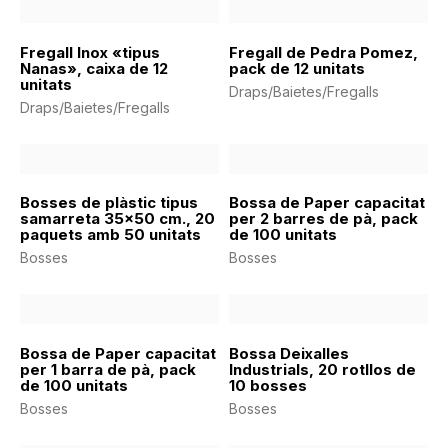
Fregall Inox «tipus
Fregall de Pedra Pomez,
Nanas», caixa de 12
pack de 12 unitats
unitats
Draps/Baietes/Fregalls
Draps/Baietes/Fregalls
Bosses de plàstic tipus
Bossa de Paper capacitat
samarreta 35×50 cm., 20
per 2 barres de pà, pack
paquets amb 50 unitats
de 100 unitats
Bosses
Bosses
Bossa de Paper capacitat
Bossa Deixalles
per 1 barra de pà, pack
Industrials, 20 rotllos de
de 100 unitats
10 bosses
Bosses
Bosses