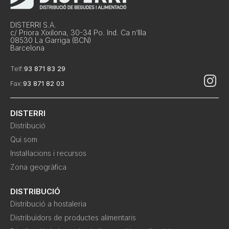
DISTERRI S.A.
c/ Priora Xixilona, 30-34 Po. Ind. Ca n’Illa
08530 La Garriga (BCN)
Barcelona
Telf:
93 871 83 29
Fax:
93 871 82 03
DISTERRI
Distribució
Qui som
Instal·lacions i recursos
Zona geogràfica
DISTRIBUCIÓ
Distribució a hostaleria
Distribuïdors de productes alimentaris