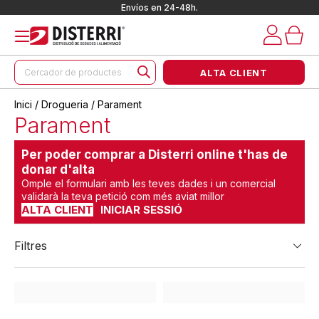
Envíos en 24-48h.
Products
ALTA CLIENT
search
Inici
/
Drogueria
/ Parament
Parament
Per poder comprar a Disterri online t'has de
donar d'alta
Omple el formulari amb les teves dades i un comercial
validarà la teva petició com més aviat millor
ALTA CLIENT
INICIAR SESSIÓ
Filtres