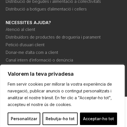
Distribució de begudes i alimentació a col·lectivitats
Distribució a botigues d’alimentació i cellers
NECESSITES AJUDA?
Atenció al client
Distribuïdors de productes de drogueria i parament
Petició d’usuari client
Donar-me d’alta com a client
Canal intern d’informació o denúncia
Valorem la teva privadesa
Política de
Política de
Condicions de
cookies
privadesa
compra
Fem servir cookies per millorar la vostra experiència de
navegació, publicar anuncis o contingut personalitzats i
analitzar el nostre trànsit. En fer clic a "Acceptar-ho tot",
accepteu el nostre ús de cookies.
Personalitzar
Rebutja-ho tot
Acceptar-ho tot