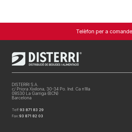
Telèfon per a comand
DISTERRI S.A.
c/ Priora Xixilona, 30-34 Po. Ind. Ca n’Illa
08530 La Garriga (BCN)
Barcelona
Telf:
93 871 83 29
Fax:
93 871 82 03