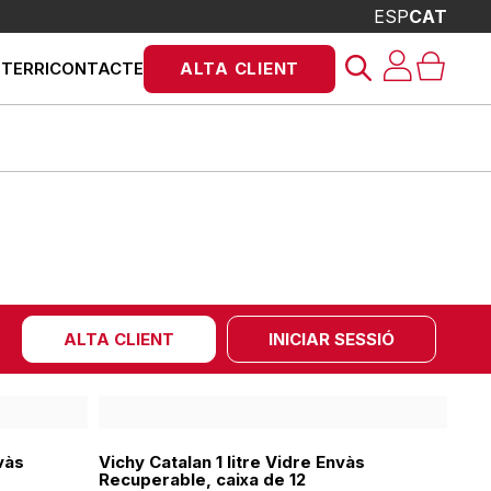
ESP
CAT
Products
STERRI
CONTACTE
ALTA CLIENT
search
ALTA CLIENT
INICIAR SESSIÓ
vàs
Vichy Catalan 1 litre Vidre Envàs
Recuperable, caixa de 12