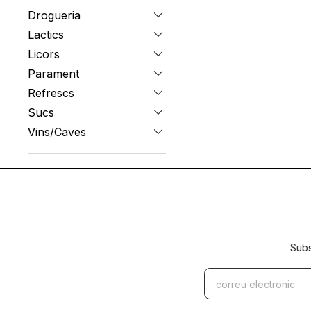
Drogueria
Lactics
Licors
Parament
Refrescs
Sucs
Vins/Caves
Subs