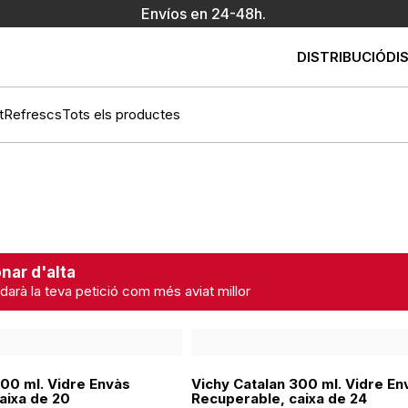
Envíos en 24-48h.
DISTRIBUCIÓ
DI
t
Refrescs
Tots els productes
nar d'alta
darà la teva petició com més aviat millor
500 ml. Vidre Envàs
Vichy Catalan 300 ml. Vidre En
aixa de 20
Recuperable, caixa de 24