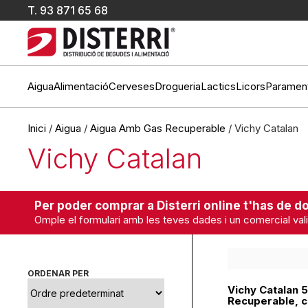
T.
93 871 65 68
Aigua
Alimentació
Cerveses
Drogueria
Lactics
Licors
Paramen
Inici
/
Aigua
/
Aigua Amb Gas Recuperable
/ Vichy Catalan
Vichy Catalan
Per poder comprar a Disterri online t'has de do
Omple el formulari amb les teves dades i un comercial vali
ORDENAR PER
Vichy Catalan 
Recuperable, c