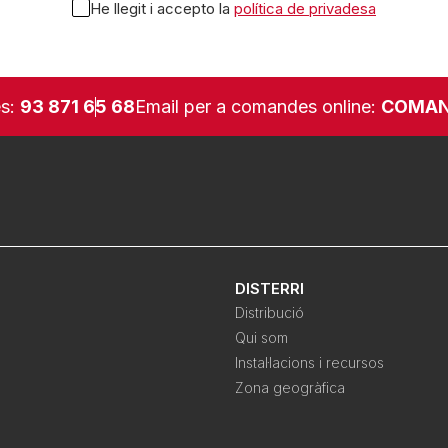
He llegit i accepto la
política de privadesa
es:
93 871 65 68
Email per a comandes online:
COMAN
DISTERRI
Distribució
Qui som
Instal·lacions i recursos
Zona geogràfica