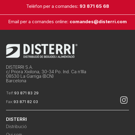
Telèfon per a comandes:
93 871 65 68
Email per a comandes online:
comandes@disterri.com
DISTERRI S.A.
c/ Priora Xixilona, 30-34 Po. Ind. Ca n’Illa
08530 La Garriga (BCN)
Barcelona
Telf:
93 871 83 29
Fax:
93 871 82 03
DISTERRI
Distribució
Qui som