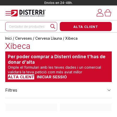
Envíos en 24-48h.
Products
ALTA CLIENT
search
Inici
/
Cerveses
/
Cervesa Llauna
/ Xibeca
Xibeca
Per poder comprar a Disterri online t'has de
donar d'alta
Omple el formulari amb les teves dades i un comercial
validarà la teva petició com més aviat millor
ALTA CLIENT
INICIAR SESSIÓ
Filtres