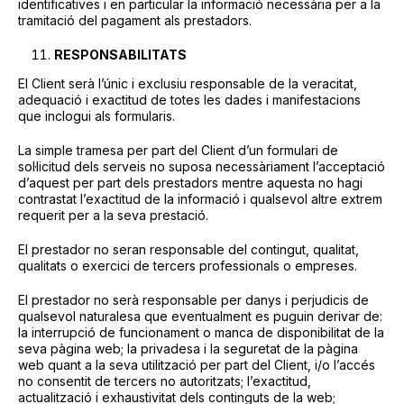
identificatives i en particular la informació necessària per a la
tramitació del pagament als prestadors.
RESPONSABILITATS
El Client serà l’únic i exclusiu responsable de la veracitat,
adequació i exactitud de totes les dades i manifestacions
que inclogui als formularis.
La simple tramesa per part del Client d’un formulari de
sol·licitud dels serveis no suposa necessàriament l’acceptació
d’aquest per part dels prestadors mentre aquesta no hagi
contrastat l’exactitud de la informació i qualsevol altre extrem
requerit per a la seva prestació.
El prestador no seran responsable del contingut, qualitat,
qualitats o exercici de tercers professionals o empreses.
El prestador no serà responsable per danys i perjudicis de
qualsevol naturalesa que eventualment es puguin derivar de:
la interrupció de funcionament o manca de disponibilitat de la
seva pàgina web; la privadesa i la seguretat de la pàgina
web quant a la seva utilització per part del Client, i/o l’accés
no consentit de tercers no autoritzats; l’exactitud,
actualització i exhaustivitat dels continguts de la web;