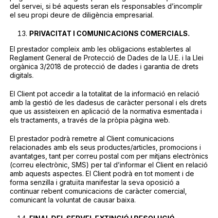
del servei, si bé aquests seran els responsables d’incomplir
el seu propi deure de diligència empresarial.
PRIVACITAT I COMUNICACIONS COMERCIALS.
El prestador compleix amb les obligacions establertes al
Reglament General de Protecció de Dades de la U.E. i la Llei
orgànica 3/2018 de protecció de dades i garantia de drets
digitals.
El Client pot accedir a la totalitat de la informació en relació
amb la gestió de les dadesus de caràcter personal i els drets
que us assisteixen en aplicació de la normativa esmentada i
els tractaments, a través de la pròpia pàgina web.
El prestador podrà remetre al Client comunicacions
relacionades amb els seus productes/articles, promocions i
avantatges, tant per correu postal com per mitjans electrònics
(correu electrònic, SMS) per tal d’informar el Client en relació
amb aquests aspectes. El Client podrà en tot moment i de
forma senzilla i gratuïta manifestar la seva oposició a
continuar rebent comunicacions de caràcter comercial,
comunicant la voluntat de causar baixa.