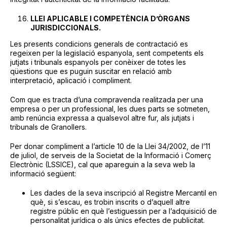
LLEI APLICABLE I COMPETÈNCIA D’ÒRGANS
JURISDICCIONALS.
Les presents condicions generals de contractació es
regeixen per la legislació espanyola, sent competents els
jutjats i tribunals espanyols per conèixer de totes les
qüestions que es puguin suscitar en relació amb
interpretació, aplicació i compliment.
Com que es tracta d’una compravenda realitzada per una
empresa o per un professional, les dues parts se sotmeten,
amb renúncia expressa a qualsevol altre fur, als jutjats i
tribunals de Granollers.
Per donar compliment a l’article 10 de la Llei 34/2002, de l’11
de juliol, de serveis de la Societat de la Informació i Comerç
Electrònic (LSSICE), cal que apareguin a la seva web la
informació següent:
Les dades de la seva inscripció al Registre Mercantil en
què, si s’escau, es trobin inscrits o d’aquell altre
registre públic en què l’estiguessin per a l’adquisició de
personalitat jurídica o als únics efectes de publicitat.