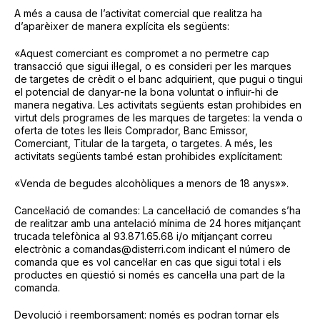
A més a causa de l’activitat comercial que realitza ha
d’aparèixer de manera explícita els següents:
«Aquest comerciant es compromet a no permetre cap
transacció que sigui il·legal, o es consideri per les marques
de targetes de crèdit o el banc adquirient, que pugui o tingui
el potencial de danyar-ne la bona voluntat o influir-hi de
manera negativa. Les activitats següents estan prohibides en
virtut dels programes de les marques de targetes: la venda o
oferta de totes les lleis Comprador, Banc Emissor,
Comerciant, Titular de la targeta, o targetes. A més, les
activitats següents també estan prohibides explícitament:
«Venda de begudes alcohòliques a menors de 18 anys»».
Cancel·lació de comandes: La cancel·lació de comandes s’ha
de realitzar amb una antelació mínima de 24 hores mitjançant
trucada telefònica al 93.871.65.68 i/o mitjançant correu
electrònic a comandas@disterri.com indicant el número de
comanda que es vol cancel·lar en cas que sigui total i els
productes en qüestió si només es cancel·la una part de la
comanda.
Devolució i reemborsament: només es podran tornar els