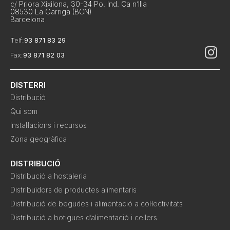
c/ Priora Xixilona, 30-34 Po. Ind. Ca n’Illa
08530 La Garriga (BCN)
Barcelona
Telf:
93 871 83 29
Fax:
93 871 82 03
DISTERRI
Distribució
Qui som
Instal·lacions i recursos
Zona geogràfica
DISTRIBUCIÓ
Distribució a hostaleria
Distribuïdors de productes alimentaris
Distribució de begudes i alimentació a col·lectivitats
Distribució a botigues d’alimentació i cellers