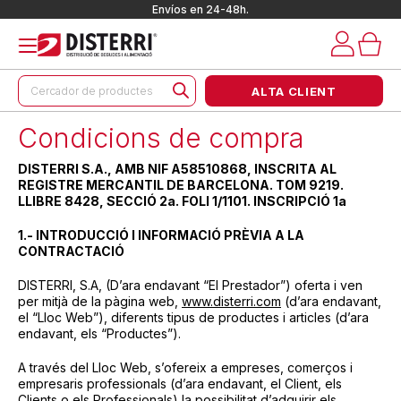
Envíos en 24-48h.
Products
ALTA CLIENT
search
Condicions de compra
DISTERRI S.A., AMB NIF A58510868, INSCRITA AL
REGISTRE MERCANTIL DE BARCELONA. TOM 9219.
LLIBRE 8428, SECCIÓ 2a. FOLI 1/1101. INSCRIPCIÓ 1a
1.- INTRODUCCIÓ I INFORMACIÓ PRÈVIA A LA
CONTRACTACIÓ
DISTERRI, S.A, (D’ara endavant “El Prestador”) oferta i ven
per mitjà de la pàgina web,
www.disterri.com
(d’ara endavant,
el “Lloc Web”), diferents tipus de productes i articles (d’ara
endavant, els “Productes”).
A través del Lloc Web, s’ofereix a empreses, comerços i
empresaris professionals (d’ara endavant, el Client, els
Clients o els Professionals) la possibilitat d’adquirir els