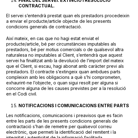
FINAL DEL SERVEI. EXTINCIÓ I RESOLUCIÓ
CONTRACTUAL.
El servei s’entendrà prestat quan els prestadors procedeixin
a enviar el producte/article objecte de les presents
condicions generals de contractació.
Així mateix, en cas que no hagi estat enviat el
producte/article, bé per circumstàncies imputables als
prestadors, bé per motius comercials o de qualsevol altra
naturalesa no imputables al Client, s’entendrà que aquest
servei ha finalitzat amb la devolució de l’import del mateix
que el Client, si escau, hagi abonat amb caràcter previ als
prestadors. El contracte s’extingeix quan ambdues parts
compleixin amb les obligacions a què s’hi comprometen,
exhaurint-ne l’objecte, o quan sigui resolt per alguna si
concorre alguna de les causes previstes per a la resolució
en el Codi civil.
NOTIFICACIONS I COMUNICACIONS ENTRE PARTS
Les notificacions, comunicacions i preavisos que es facin
entre les parts de les presents condicions generals de
contractació s’han de remetre per qualsevol correu
electrònic, que permeti la identificació del remitent i la
integritat i autenticitat de la informació facilitada.