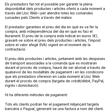
Els prestadors fan tot el possible per garantir la plena
disponibilitat dels productes i articles oferts a cada moment a
través del Lloc Web i per atendre totes les comandes
cursades pels Clients a través del mateix.
El prestador garanteix el preu del dia en què es va fer la
compra, amb independència del dia en què es faci el
lliurament. El preu de la compra està indicat en euros (€),
gravant-se sobre el preu dels productes i articles, l’impost
sobre el valor afegit (IVA) vigent en el moment de la
contractació.
El preu dels productes i articles, juntament amb les despeses
de transport associades a la comanda que es mostraran
durant el procés de compra, haurà de ser abonat a través de
qualsevol de les modalitats de pagament i en les condicions
que els prestadors ofereixin en cada moment al Lloc Web
durant el procés de compra (targeta de crèdit/dèbit, PayPal,
ingrés i domiciliació).
Hi ha diferents mètodes de pagament:
Tots els clients podran fer el pagament mitjançant targeta
bancària o Paypal, generant-se una factura a nom del client.