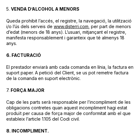
5.
VENDA D’ALCOHOL A MENORS
Queda prohibit l’accés, el registre, la navegació, la utilització
i/o l’ús dels serveis de
www.disterri.com
, per part de menors
d’edat (menors de 18 anys). L’usuari, mitjançant el registre,
manifesta responsablement i garanteix que té almenys 18
anys.
6. FACTURACIÓ
El prestador enviarà amb cada comanda en línia, la factura en
suport paper. A petició del Client, se us pot remetre factura
de la comanda en suport electrònic.
7.
FORÇA MAJOR
Cap de les parts serà responsable per l’incompliment de les
obligacions contretes quan aquest incompliment hagi estat
produït per causa de força major de conformitat amb el que
estableix l’article 1.105 del Codi civil.
8. INCOMPLIMENT.