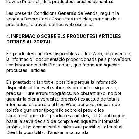
través d’Internet, dels productes i articles esmentats.
Les presents Condicions Generals de Venda, regulin la
venda a l’engròs dels Productes i articles, per part dels
prestadors, a través del lloc web esmentat.
4.
INFORMACIÓ SOBRE ELS PRODUCTES I ARTICLES
OFERITS AL PORTAL
Els productes i articles disponibles al Lloc Web, disposen de
la informació i documentació proporcionada pels proveïdors
i col·laboradors dels Prestadors, que fabriquen aquests
productes i articles.
Els prestadors fan tot el possible perquè la informació
disponible al lloc web sobre els productes sigui veraç,
precisa i lliure errors tipogràfics. No obstant això, no pot
garantir la plena veracitat, precisió i exactitud de tota la
informació disponible al Lloc Web; per això, en cas que
existís algun error tipogràfic sobre el preu o les
característiques dels productes i articles, i el Client hagués
basat la seva decisió de compra en aquesta informació
errònia, li ho comunicarà el més aviat possible i oferirà al
Client la possibilitat d’anul·lar la comanda.