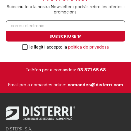
Subscriu-te a la nostra Newsletter i podràs rebre les ofertes i
promocions.
He llegit i accepto la
política de privadesa
Telèfon per a comandes:
93 871 65 68
Email per a comandes online:
comandes@disterri.com
DISTERRI S.A.