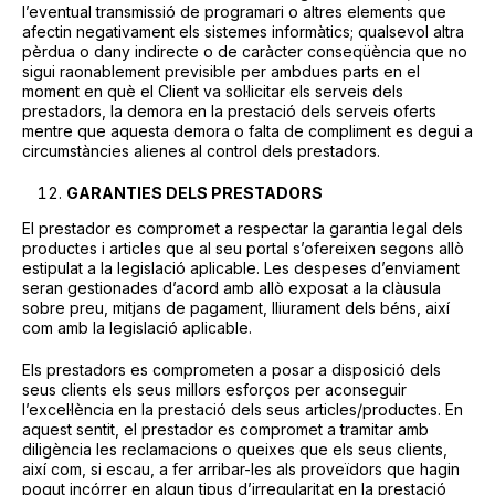
l’eventual transmissió de programari o altres elements que
afectin negativament els sistemes informàtics; qualsevol altra
pèrdua o dany indirecte o de caràcter conseqüència que no
sigui raonablement previsible per ambdues parts en el
moment en què el Client va sol·licitar els serveis dels
prestadors, la demora en la prestació dels serveis oferts
mentre que aquesta demora o falta de compliment es degui a
circumstàncies alienes al control dels prestadors.
GARANTIES DELS PRESTADORS
El prestador es compromet a respectar la garantia legal dels
productes i articles que al seu portal s’ofereixen segons allò
estipulat a la legislació aplicable. Les despeses d’enviament
seran gestionades d’acord amb allò exposat a la clàusula
sobre preu, mitjans de pagament, lliurament dels béns, així
com amb la legislació aplicable.
Els prestadors es comprometen a posar a disposició dels
seus clients els seus millors esforços per aconseguir
l’excel·lència en la prestació dels seus articles/productes. En
aquest sentit, el prestador es compromet a tramitar amb
diligència les reclamacions o queixes que els seus clients,
així com, si escau, a fer arribar-les als proveïdors que hagin
pogut incórrer en algun tipus d’irregularitat en la prestació