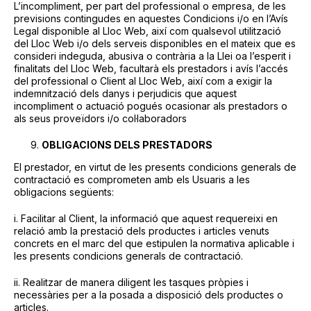
L’incompliment, per part del professional o empresa, de les
previsions contingudes en aquestes Condicions i/o en l’Avís
Legal disponible al Lloc Web, així com qualsevol utilització
del Lloc Web i/o dels serveis disponibles en el mateix que es
consideri indeguda, abusiva o contrària a la Llei oa l’esperit i
finalitats del Lloc Web, facultarà els prestadors i avís l’accés
del professional o Client al Lloc Web, així com a exigir la
indemnització dels danys i perjudicis que aquest
incompliment o actuació pogués ocasionar als prestadors o
als seus proveïdors i/o col·laboradors
OBLIGACIONS DELS PRESTADORS
El prestador, en virtut de les presents condicions generals de
contractació es comprometen amb els Usuaris a les
obligacions següents:
i. Facilitar al Client, la informació que aquest requereixi en
relació amb la prestació dels productes i articles venuts
concrets en el marc del que estipulen la normativa aplicable i
les presents condicions generals de contractació.
ii. Realitzar de manera diligent les tasques pròpies i
necessàries per a la posada a disposició dels productes o
articles.