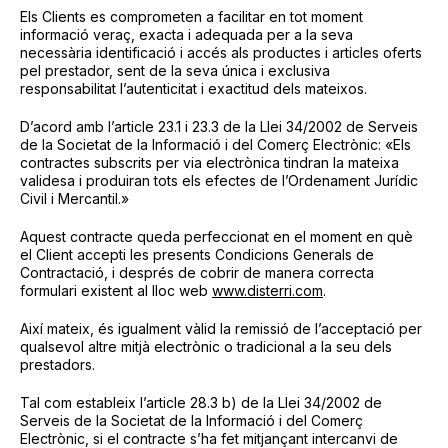
Els Clients es comprometen a facilitar en tot moment
informació veraç, exacta i adequada per a la seva
necessària identificació i accés als productes i articles oferts
pel prestador, sent de la seva única i exclusiva
responsabilitat l’autenticitat i exactitud dels mateixos.
D’acord amb l’article 23.1 i 23.3 de la Llei 34/2002 de Serveis
de la Societat de la Informació i del Comerç Electrònic: «Els
contractes subscrits per via electrònica tindran la mateixa
validesa i produiran tots els efectes de l’Ordenament Jurídic
Civil i Mercantil.»
Aquest contracte queda perfeccionat en el moment en què
el Client accepti les presents Condicions Generals de
Contractació, i després de cobrir de manera correcta
formulari existent al lloc web
www.disterri.com
.
Així mateix, és igualment vàlid la remissió de l’acceptació per
qualsevol altre mitjà electrònic o tradicional a la seu dels
prestadors.
Tal com estableix l’article 28.3 b) de la Llei 34/2002 de
Serveis de la Societat de la Informació i del Comerç
Electrònic, si el contracte s’ha fet mitjançant intercanvi de