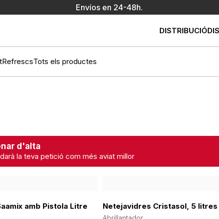
Envíos en 24-48h.
DISTRIBUCIÓ
DI
t
Refrescs
Tots els productes
nar d'alta
darà la teva petició com més aviat millor
aamix amb Pistola Litre
Netejavidres Cristasol, 5 litres
Abrillantador