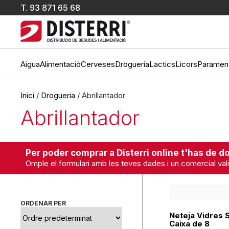
T.
93 871 65 68
Aigua
Alimentació
Cerveses
Drogueria
Lactics
Licors
Paramen
Inici
/
Drogueria
/ Abrillantador
Abrillantador
Per poder comprar a Disterri online t'has de do
Omple el formulari amb les teves dades i un comercial vali
ORDENAR PER
Neteja Vidres S
Caixa de 8