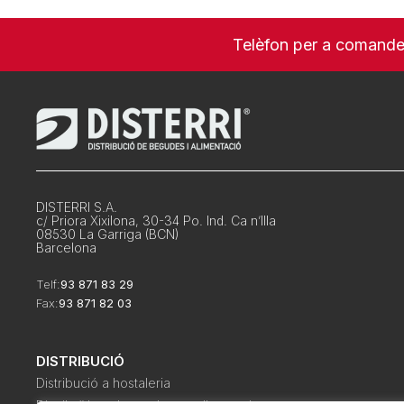
Telèfon per a comand
DISTERRI S.A.
c/ Priora Xixilona, 30-34 Po. Ind. Ca n’Illa
08530 La Garriga (BCN)
Barcelona
Telf:
93 871 83 29
Fax:
93 871 82 03
DISTRIBUCIÓ
Distribució a hostaleria