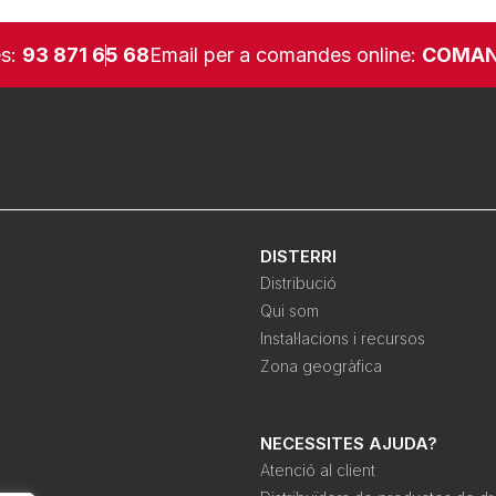
es:
93 871 65 68
Email per a comandes online:
COMAN
DISTERRI
Distribució
Qui som
Instal·lacions i recursos
Zona geogràfica
NECESSITES AJUDA?
Atenció al client