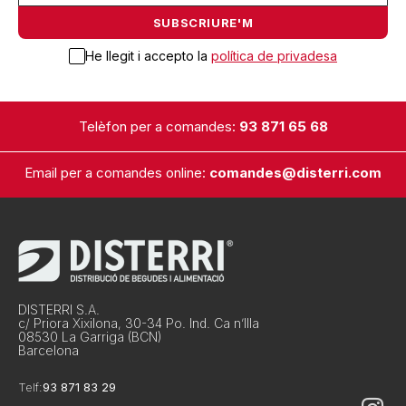
He llegit i accepto la
política de privadesa
Telèfon per a comandes:
93 871 65 68
Email per a comandes online:
comandes@disterri.com
DISTERRI S.A.
c/ Priora Xixilona, 30-34 Po. Ind. Ca n’Illa
08530 La Garriga (BCN)
Barcelona
Telf:
93 871 83 29