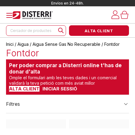
Envíos en 24-48h.
Products
ALTA CLIENT
search
Inici
/
Aigua
/
Aigua Sense Gas No Recuperable
/ Fontdor
Fontdor
Per poder comprar a Disterri online t'has de
donar d'alta
Omple el formulari amb les teves dades i un comercial
validarà la teva petició com més aviat millor
ALTA CLIENT
INICIAR SESSIÓ
Filtres