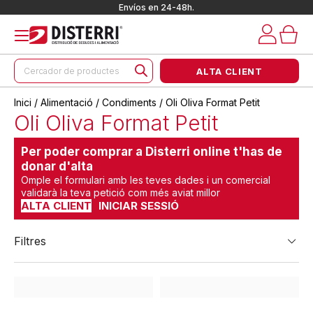
Envíos en 24-48h.
Products
ALTA CLIENT
search
Inici
/
Alimentació
/
Condiments
/ Oli Oliva Format Petit
Oli Oliva Format Petit
Per poder comprar a Disterri online t'has de
donar d'alta
Omple el formulari amb les teves dades i un comercial
validarà la teva petició com més aviat millor
ALTA CLIENT
INICIAR SESSIÓ
Filtres