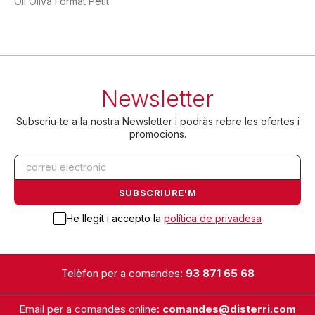
Oli Oliva Format Petit
Newsletter
Subscriu-te a la nostra Newsletter i podràs rebre les ofertes i
promocions.
He llegit i accepto la
política de privadesa
Telèfon per a comandes:
93 871 65 68
Email per a comandes online:
comandes@disterri.com