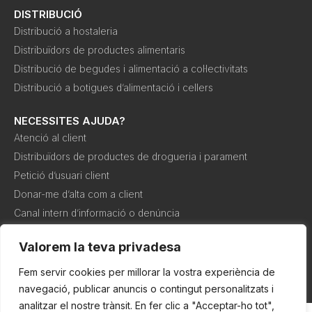
DISTRIBUCIÓ
Distribució a hostaleria
Distribuïdors de productes alimentaris
Distribució de begudes i alimentació a col·lectivitats
Distribució a botigues d’alimentació i cellers
NECESSITES AJUDA?
Atenció al client
Distribuïdors de productes de drogueria i parament
Petició d’usuari client
Donar-me d’alta com a client
Canal intern d’informació o denúncia
Valorem la teva privadesa
Política de
Política de
Condicions de
cookies
privadesa
compra
Fem servir cookies per millorar la vostra experiència de
navegació, publicar anuncis o contingut personalitzats i
analitzar el nostre trànsit. En fer clic a "Acceptar-ho tot",