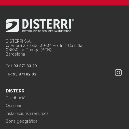
DISTERRI S.A.
c/ Priora Xixilona, 30-34 Po. Ind. Ca n’Illa
08530 La Garriga (BCN)
Barcelona
Telf:
93 871 83 29
Fax:
93 871 82 03
DISTERRI
Distribució
Qui som
Instal·lacions i recursos
Zona geogràfica