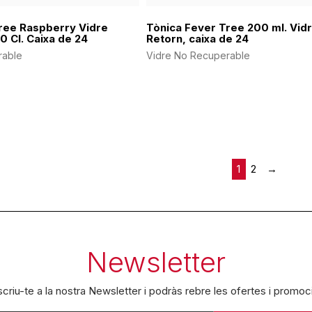
ree Raspberry Vidre
Tònica Fever Tree 200 ml. Vid
0 Cl. Caixa de 24
Retorn, caixa de 24
rable
Vidre No Recuperable
1
2
→
Newsletter
criu-te a la nostra Newsletter i podràs rebre les ofertes i promoc