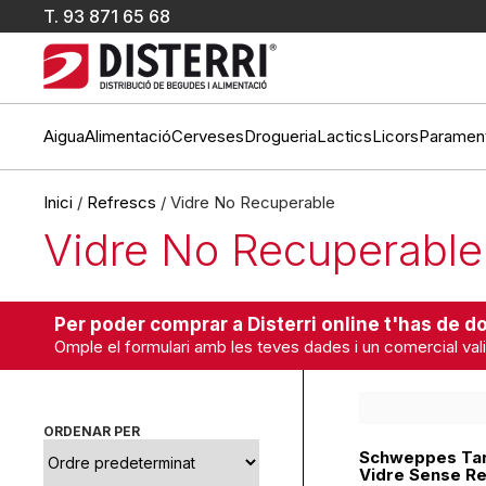
T.
93 871 65 68
Aigua
Alimentació
Cerveses
Drogueria
Lactics
Licors
Paramen
Inici
/
Refrescs
/ Vidre No Recuperable
Vidre No Recuperable
Per poder comprar a Disterri online t'has de do
Omple el formulari amb les teves dades i un comercial vali
ORDENAR PER
Schweppes Tar
Vidre Sense Re