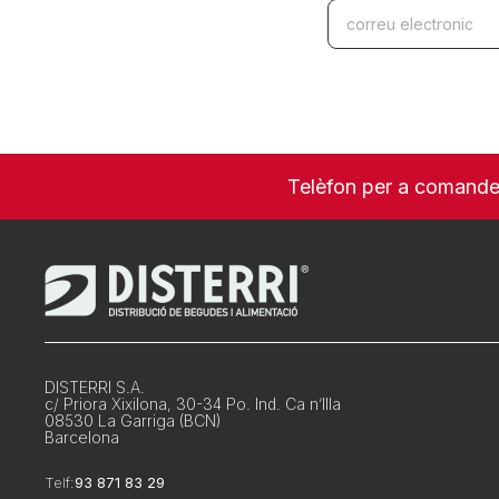
Telèfon per a comand
DISTERRI S.A.
c/ Priora Xixilona, 30-34 Po. Ind. Ca n’Illa
08530 La Garriga (BCN)
Barcelona
Telf:
93 871 83 29