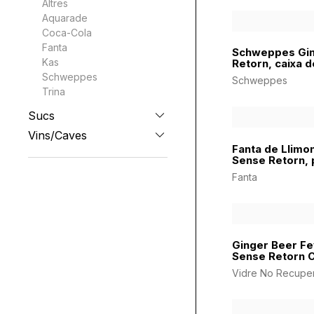
Altres
Aquarade
Coca-Cola
Fanta
Schweppes Ging
Kas
Retorn, caixa d
Schweppes
Schweppes
Trina
Sucs
Vins/Caves
Fanta de Llimon
Sense Retorn, 
Fanta
Ginger Beer Fe
Sense Retorn C
Vidre No Recupe