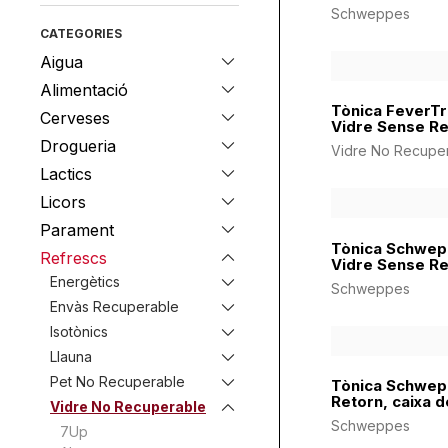
Schweppes
CATEGORIES
Aigua
Alimentació
Tònica FeverTr
Cerveses
Vidre Sense Re
Drogueria
Vidre No Recupe
Lactics
Licors
Parament
Tònica Schwep
Refrescs
Vidre Sense Re
Energètics
Schweppes
Envàs Recuperable
Isotònics
Llauna
Pet No Recuperable
Tònica Schwep
Retorn, caixa d
Vidre No Recuperable
Schweppes
7Up