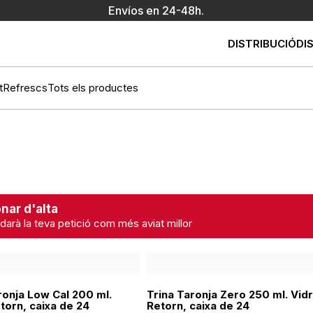
Envíos en 24-48h.
DISTRIBUCIÓ
DI
t
Refrescs
Tots els productes
nar d'alta
darà la teva petició com més aviat millor
onja Low Cal 200 ml.
Trina Taronja Zero 250 ml. Vid
torn, caixa de 24
Retorn, caixa de 24