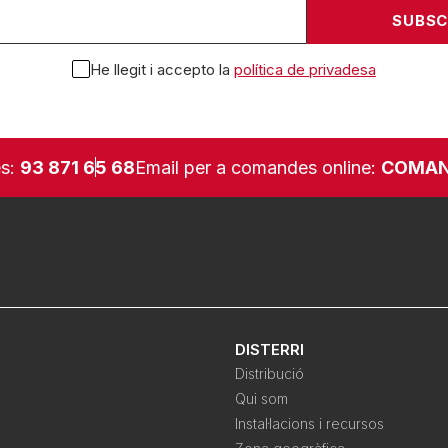
He llegit i accepto la
política de privadesa
es:
93 871 65 68
Email per a comandes online:
COMAN
DISTERRI
Distribució
Qui som
Instal·lacions i recursos