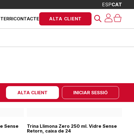
ESP
CAT
Products
STERRI
CONTACTE
ALTA CLIENT
search
ALTA CLIENT
INICIAR SESSIÓ
re Sense
Trina Llimona Zero 250 ml. Vidre Sense
Retorn, caixa de 24