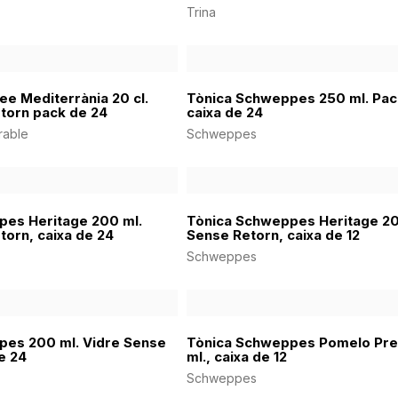
Trina
ee Mediterrània 20 cl.
Tònica Schweppes 250 ml. Pac
torn pack de 24
caixa de 24
rable
Schweppes
pes Heritage 200 ml.
Tònica Schweppes Heritage 20
torn, caixa de 24
Sense Retorn, caixa de 12
Schweppes
pes 200 ml. Vidre Sense
Tònica Schweppes Pomelo Pr
e 24
ml., caixa de 12
Schweppes