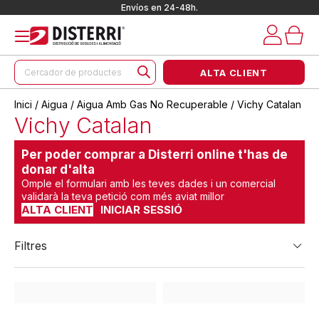
Envíos en 24-48h.
Products
ALTA CLIENT
search
Inici
/
Aigua
/
Aigua Amb Gas No Recuperable
/ Vichy Catalan
Vichy Catalan
Per poder comprar a Disterri online t'has de
donar d'alta
Omple el formulari amb les teves dades i un comercial
validarà la teva petició com més aviat millor
ALTA CLIENT
INICIAR SESSIÓ
Filtres