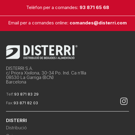
Telèfon per a comandes:
93 871 65 68
Email per a comandes online:
comandes@disterri.com
DISTERRI S.A.
c/ Priora Xixilona, 30-34 Po. Ind. Ca n’Illa
08530 La Garriga (BCN)
Barcelona
Telf:
93 871 83 29
Fax:
93 871 82 03
DISTERRI
Distribució