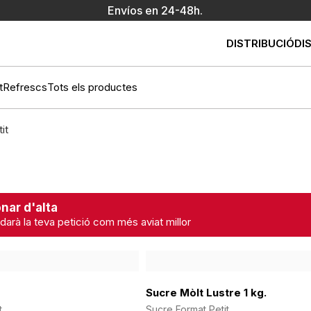
Envíos en 24-48h.
DISTRIBUCIÓ
DI
t
Refrescs
Tots els productes
it
nar d'alta
darà la teva petició com més aviat millor
Sucre Mòlt Lustre 1 kg.
t
Sucre Format Petit