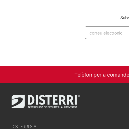
Subs
Telèfon per a comand
DISTERRI S.A.