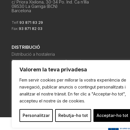
c/ Priora Xixilona, 30-34 Po. Ind. Ca n’Illa
08530 La Garriga (BCN)
Barcelona
Telf:
93 871 83 29
Fax:
93 871 82 03
DISTRIBUCIÓ
Distribució a hostaleria
Distribuïdors de productes alimentaris
Distribució de begudes i alimentació a col·lectivitats
Valorem la teva privadesa
Distribució a botigues d’alimentació i cellers
Fem servir cookies per millorar la vostra experiència de
navegació, publicar anuncis o contingut personalitzats i
analitzar el nostre trànsit. En fer clic a "Acceptar-ho tot",
accepteu el nostre ús de cookies.
Política de cookies
Política de privadesa
Condicions de com
Personalitzar
Rebutja-ho tot
Acceptar-ho tot