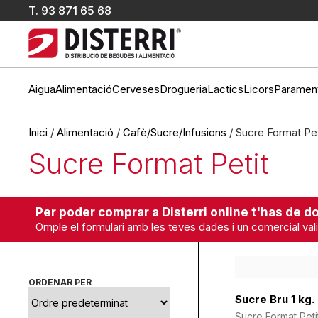
T.
93 871 65 68
Aigua
Alimentació
Cerveses
Drogueria
Lactics
Licors
Paramen
Inici
/
Alimentació
/
Cafè/Sucre/Infusions
/ Sucre Format Pet
Sucre Format Petit
Per poder comprar a Disterri online t'has de do
Omple el formulari amb les teves dades i un comercial vali
ORDENAR PER
Sucre Bru 1 kg.
Sucre Format Peti