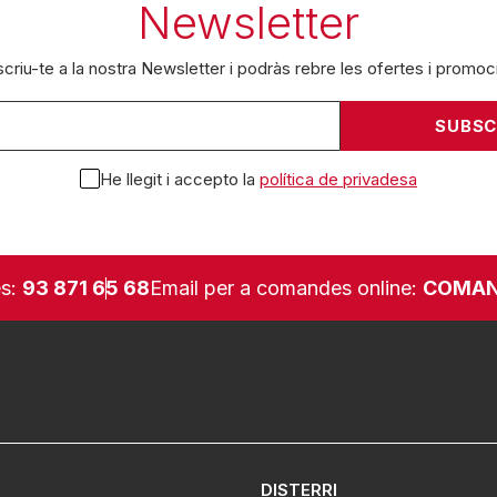
Newsletter
criu-te a la nostra Newsletter i podràs rebre les ofertes i promoc
He llegit i accepto la
política de privadesa
es:
93 871 65 68
Email per a comandes online:
COMAN
DISTERRI