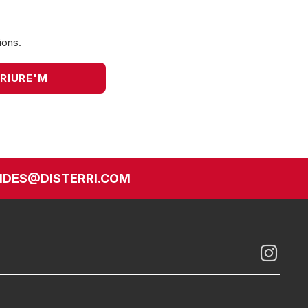
ions.
DES@DISTERRI.COM