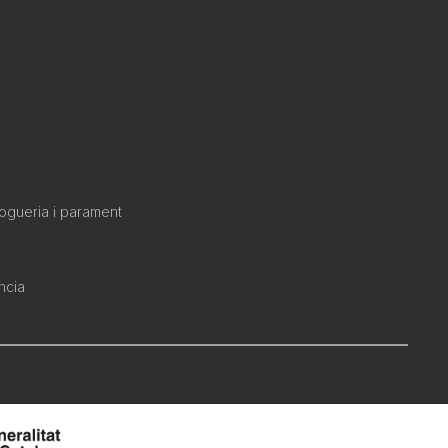
rogueria i parament
ncia