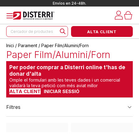
Envíos en 24-48h.
Products
ALTA CLIENT
search
Inici
/
Parament
/ Paper Film/Alumini/Forn
Paper Film/Alumini/Forn
Per poder comprar a Disterri online t'has de
donar d'alta
Omple el formulari amb les teves dades i un comercial
validarà la teva petició com més aviat millor
ALTA CLIENT
INICIAR SESSIÓ
Filtres