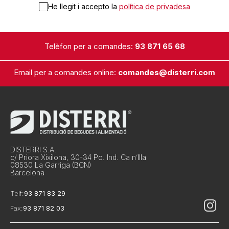
He llegit i accepto la
política de privadesa
Telèfon per a comandes:
93 871 65 68
Email per a comandes online:
comandes@disterri.com
DISTERRI S.A.
c/ Priora Xixilona, 30-34 Po. Ind. Ca n’Illa
08530 La Garriga (BCN)
Barcelona
Telf:
93 871 83 29
Fax:
93 871 82 03