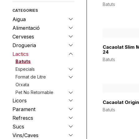
Batuts
CATEGORIES
Aigua
Alimentació
Cerveses
Drogueria
Cacaolat Slim M
24
Lactics
Batuts
Batuts
Especials
Format de Litre
Orxata
Pet No Retornable
Licors
Cacaolat Origin
Parament
Batuts
Refrescs
Sucs
Vins/Caves