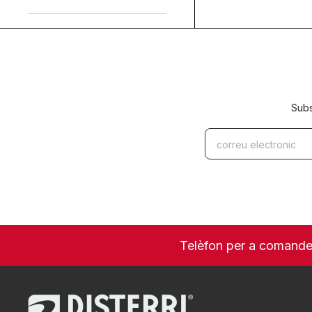
Subs
Telèfon per a comand