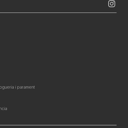
rogueria i parament
ncia