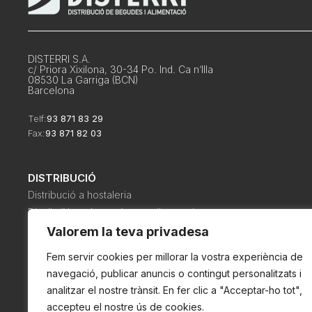
DISTERRI S.A.
c/ Priora Xixilona, 30-34 Po. Ind. Ca n’Illa
08530 La Garriga (BCN)
Barcelona
Telf:
93 871 83 29
Fax:
93 871 82 03
DISTRIBUCIÓ
Distribució a hostaleria
Distribuïdors de productes alimentaris
Distribució de begudes i alimentació a col·lectivitats
Valorem la teva privadesa
Distribució a botigues d’alimentació i cellers
Fem servir cookies per millorar la vostra experiència de
navegació, publicar anuncis o contingut personalitzats i
analitzar el nostre trànsit. En fer clic a "Acceptar-ho tot",
accepteu el nostre ús de cookies.