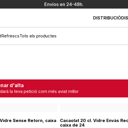
Envíos en 24-48h.
DISTRIBUCIÓ
DI
t
Refrescs
Tots els productes
nar d'alta
darà la teva petició com més aviat millor
 Vidre Sense Retorn, caixa
Cacaolat 20 cl. Vidre Envàs Re
caixa de 24