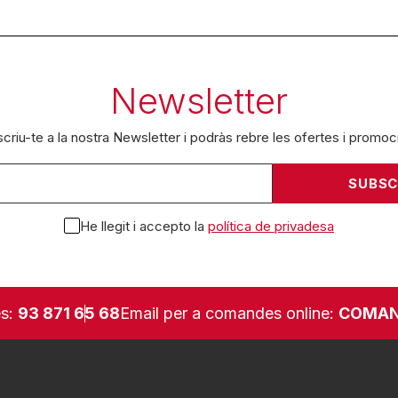
Newsletter
criu-te a la nostra Newsletter i podràs rebre les ofertes i promoc
He llegit i accepto la
política de privadesa
es:
93 871 65 68
Email per a comandes online:
COMAN