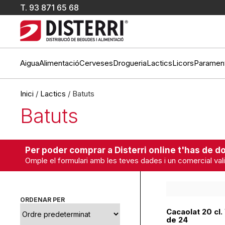
T.
93 871 65 68
Aigua
Alimentació
Cerveses
Drogueria
Lactics
Licors
Paramen
Inici
/
Lactics
/ Batuts
Batuts
Per poder comprar a Disterri online t'has de do
Omple el formulari amb les teves dades i un comercial vali
ORDENAR PER
Cacaolat 20 cl.
de 24