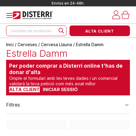
Envíos en 24-48h.
Products
ALTA CLIENT
search
Inici
/
Cerveses
/
Cervesa Llauna
/ Estrella Damm
Estrella Damm
Per poder comprar a Disterri online t'has de
donar d'alta
Omple el formulari amb les teves dades i un comercial
validarà la teva petició com més aviat millor
ALTA CLIENT
INICIAR SESSIÓ
Filtres