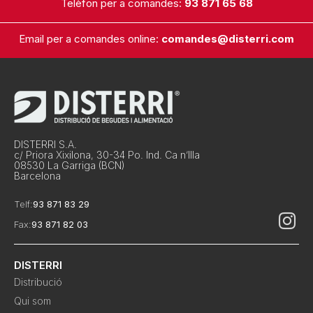
Telèfon per a comandes:
93 871 65 68
Email per a comandes online:
comandes@disterri.com
DISTERRI S.A.
c/ Priora Xixilona, 30-34 Po. Ind. Ca n’Illa
08530 La Garriga (BCN)
Barcelona
Telf:
93 871 83 29
Fax:
93 871 82 03
DISTERRI
Distribució
Qui som