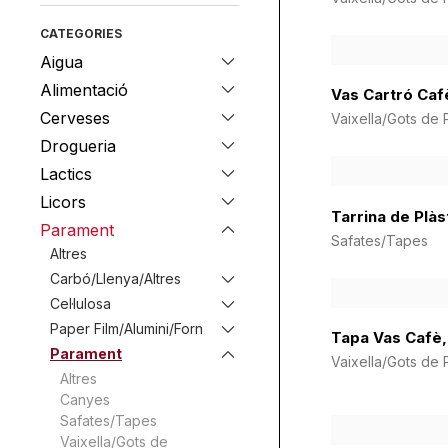
CATEGORIES
Aigua
Alimentació
Vas Cartró Cafè
Cerveses
Vaixella/Gots de P
Drogueria
Lactics
Licors
Tarrina de Plàs
Parament
Safates/Tapes
Altres
Carbó/Llenya/Altres
Cel·lulosa
Paper Film/Alumini/Forn
Tapa Vas Cafè,
Parament
Vaixella/Gots de P
Altres
Canyes
Safates/Tapes
Vaixella/Gots de