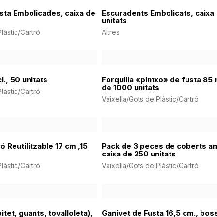
usta Embolicades, caixa de
Escuradents Embolicats, caixa
unitats
làstic/Cartró
Altres
l., 50 unitats
Forquilla «pintxo» de fusta 85
de 1000 unitats
làstic/Cartró
Vaixella/Gots de Plàstic/Cartró
ó Reutilitzable 17 cm.,15
Pack de 3 peces de coberts am
caixa de 250 unitats
làstic/Cartró
Vaixella/Gots de Plàstic/Cartró
itet, guants, tovalloleta),
Ganivet de Fusta 16,5 cm., bos