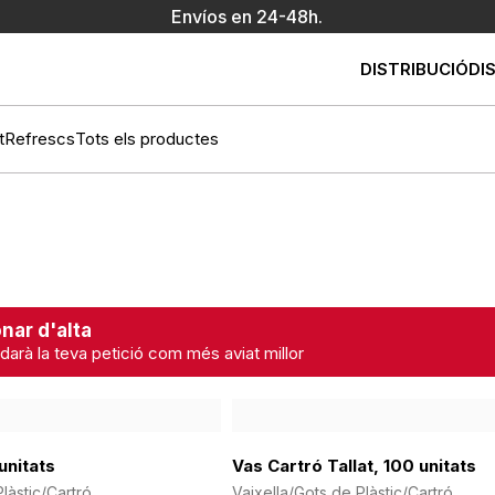
Envíos en 24-48h.
DISTRIBUCIÓ
DI
t
Refrescs
Tots els productes
nar d'alta
darà la teva petició com més aviat millor
unitats
Vas Cartró Tallat, 100 unitats
làstic/Cartró
Vaixella/Gots de Plàstic/Cartró