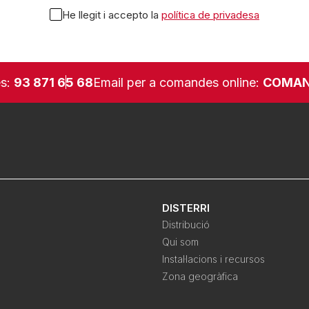
He llegit i accepto la
política de privadesa
es:
93 871 65 68
Email per a comandes online:
COMAN
DISTERRI
Distribució
Qui som
Instal·lacions i recursos
Zona geogràfica