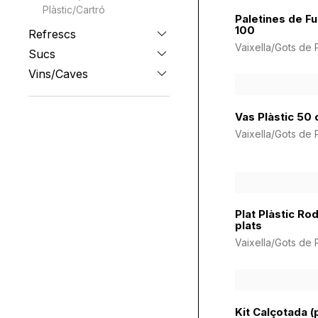
Plàstic/Cartró
Paletines de F
100
Refrescs
Vaixella/Gots de P
Sucs
Vins/Caves
Vas Plàstic 50 c
Vaixella/Gots de P
Plat Plàstic Rod
plats
Vaixella/Gots de P
Kit Calçotada (p