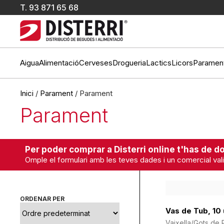
T.
93 871 65 68
Aigua
Alimentació
Cerveses
Drogueria
Lactics
Licors
Paramen
Inici
/
Parament
/ Parament
Parament
Per poder comprar a Disterri online t'has de do
Omple el formulari amb les teves dades i un comercial vali
ORDENAR PER
Vas de Tub, 10 
Vaixella/Gots de P