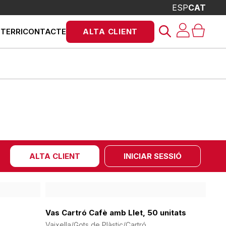
ESP
CAT
Products
STERRI
CONTACTE
ALTA CLIENT
search
ALTA CLIENT
INICIAR SESSIÓ
Vas Cartró Cafè amb Llet, 50 unitats
Vaixella/Gots de Plàstic/Cartró