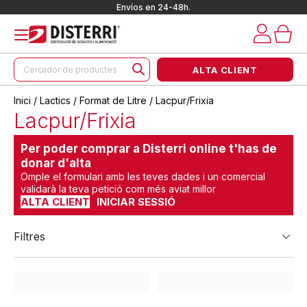
Envíos en 24-48h.
Products
ALTA CLIENT
search
Inici
/
Lactics
/
Format de Litre
/ Lacpur/Frixia
Lacpur/Frixia
Per poder comprar a Disterri online t'has de
donar d'alta
Omple el formulari amb les teves dades i un comercial
validarà la teva petició com més aviat millor
ALTA CLIENT
INICIAR SESSIÓ
Filtres