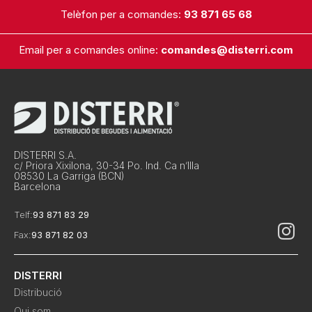
Telèfon per a comandes:
93 871 65 68
Email per a comandes online:
comandes@disterri.com
DISTERRI S.A.
c/ Priora Xixilona, 30-34 Po. Ind. Ca n’Illa
08530 La Garriga (BCN)
Barcelona
Telf:
93 871 83 29
Fax:
93 871 82 03
DISTERRI
Distribució
Qui som