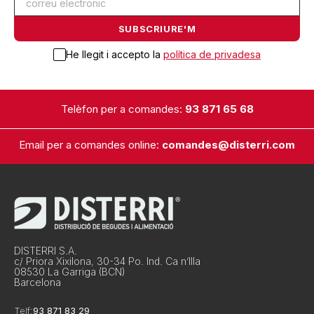
He llegit i accepto la
política de privadesa
Telèfon per a comandes:
93 871 65 68
Email per a comandes online:
comandes@disterri.com
DISTERRI S.A.
c/ Priora Xixilona, 30-34 Po. Ind. Ca n’Illa
08530 La Garriga (BCN)
Barcelona
Telf:
93 871 83 29