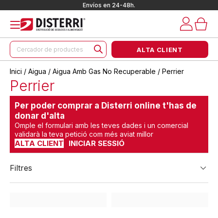
Envíos en 24-48h.
Products
ALTA CLIENT
search
Inici
/
Aigua
/
Aigua Amb Gas No Recuperable
/ Perrier
Perrier
Per poder comprar a Disterri online t'has de
donar d'alta
Omple el formulari amb les teves dades i un comercial
validarà la teva petició com més aviat millor
ALTA CLIENT
INICIAR SESSIÓ
Filtres