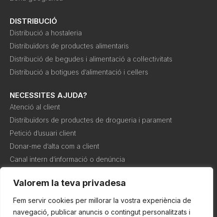
DISTRIBUCIÓ
Distribució a hostaleria
Distribuïdors de productes alimentaris
Distribució de begudes i alimentació a col·lectivitats
Distribució a botigues d’alimentació i cellers
NECESSITES AJUDA?
Atenció al client
Distribuïdors de productes de drogueria i parament
Petició d’usuari client
Donar-me d’alta com a client
Canal intern d’informació o denúncia
Valorem la teva privadesa
Política de
Política de
Condicions de
cookies
privadesa
compra
Fem servir cookies per millorar la vostra experiència de
navegació, publicar anuncis o contingut personalitzats i