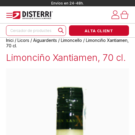
Envíos en 24-48h.
Products
ALTA CLIENT
search
Inici
/
Licors
/
Aiguardents
/
Limoncello
/ Limonciño Xantiamen,
70 cl.
Limonciño Xantiamen, 70 cl.