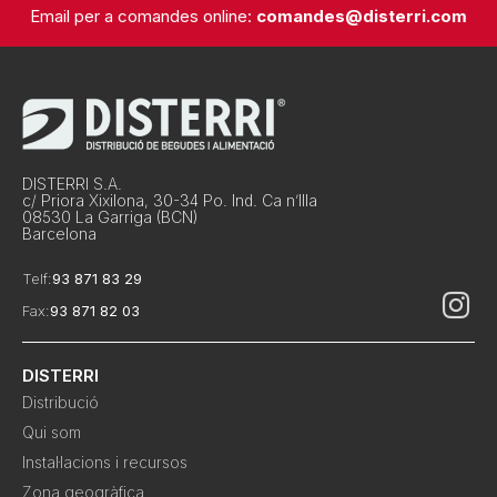
Email per a comandes online:
comandes@disterri.com
DISTERRI S.A.
c/ Priora Xixilona, 30-34 Po. Ind. Ca n’Illa
08530 La Garriga (BCN)
Barcelona
Telf:
93 871 83 29
Fax:
93 871 82 03
DISTERRI
Distribució
Qui som
Instal·lacions i recursos
Zona geogràfica