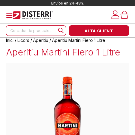
Envíos en 24-48h.
Products
ALTA CLIENT
search
Inici
/
Licors
/
Aperitiu
/ Aperitiu Martini Fiero 1 Litre
Aperitiu Martini Fiero 1 Litre