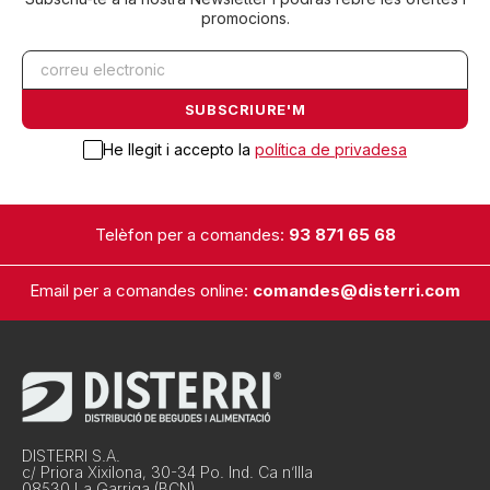
promocions.
He llegit i accepto la
política de privadesa
Telèfon per a comandes:
93 871 65 68
Email per a comandes online:
comandes@disterri.com
DISTERRI S.A.
c/ Priora Xixilona, 30-34 Po. Ind. Ca n’Illa
08530 La Garriga (BCN)