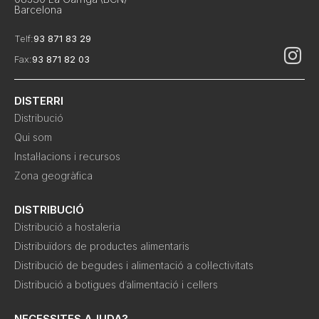
Barcelona
Telf:
93 871 83 29
Fax:
93 871 82 03
DISTERRI
Distribució
Qui som
Instal·lacions i recursos
Zona geogràfica
DISTRIBUCIÓ
Distribució a hostaleria
Distribuïdors de productes alimentaris
Distribució de begudes i alimentació a col·lectivitats
Distribució a botigues d’alimentació i cellers
NECESSITES AJUDA?