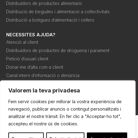
Distribuïdors de productes alimentaris
Distribució de begudes i alimentació a col·lectivitats
Distribució a botigues d’alimentació i cellers
NECESSITES AJUDA?
Atenció al client
Distribuïdors de productes de drogueria i parament
Petició d’usuari client
Donar-me d’alta com a client
Canal intern d’informació o denúncia
Valorem la teva privadesa
Política de
Política de
Condicions de
cookies
privadesa
compra
Fem servir cookies per millorar la vostra experiència de
navegació, publicar anuncis o contingut personalitzats i
analitzar el nostre trànsit. En fer clic a "Acceptar-ho tot",
accepteu el nostre ús de cookies.