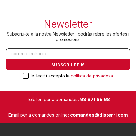
Newsletter
Subscriu-te a la nostra Newsletter i podràs rebre les ofertes i
promocions.
He llegit i accepto la
política de privadesa
Telèfon per a comandes:
93 871 65 68
Email per a comandes online:
comandes@disterri.com