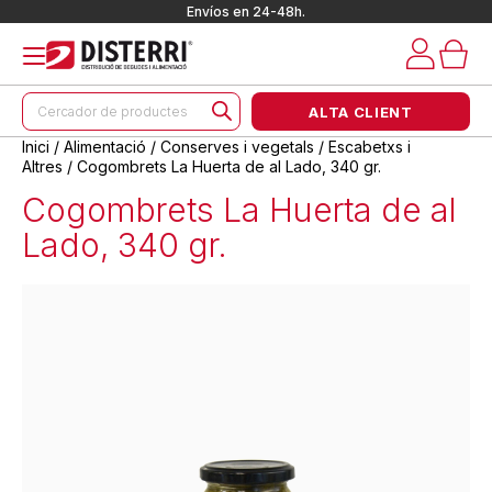
Envíos en 24-48h.
Products
ALTA CLIENT
search
Inici
/
Alimentació
/
Conserves i vegetals
/
Escabetxs i
Altres
/ Cogombrets La Huerta de al Lado, 340 gr.
Cogombrets La Huerta de al
Lado, 340 gr.