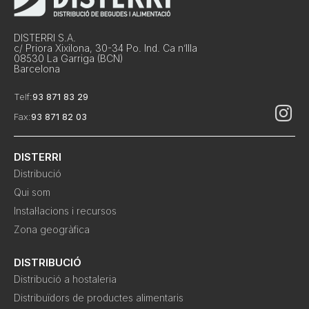
DISTERRI S.A.
c/ Priora Xixilona, 30-34 Po. Ind. Ca n’Illa
08530 La Garriga (BCN)
Barcelona
Telf:
93 871 83 29
Fax:
93 871 82 03
DISTERRI
Distribució
Qui som
Instal·lacions i recursos
Zona geogràfica
DISTRIBUCIÓ
Distribució a hostaleria
Distribuïdors de productes alimentaris