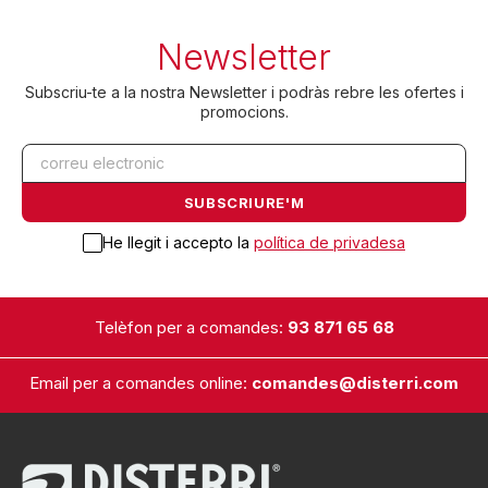
Newsletter
Subscriu-te a la nostra Newsletter i podràs rebre les ofertes i
promocions.
He llegit i accepto la
política de privadesa
Telèfon per a comandes:
93 871 65 68
Email per a comandes online:
comandes@disterri.com