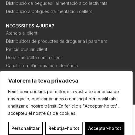
Distribució de begudes i alimentació a col·lectivitats
Distribució a botigues d’alimentació i cellers
NECESSITES AJUDA?
Atenció al client
Distribuïdors de productes de drogueria i parament
Petició d’usuari client
Donar-me d’alta com a client
Canal intern d’informació o denúncia
Valorem la teva privadesa
Política de
Política de
Condicions de
cookies
privadesa
compra
Fem servir cookies per millorar la vostra experiència de
navegació, publicar anuncis o contingut personalitzats i
analitzar el nostre trànsit. En fer clic a "Acceptar-ho tot",
accepteu el nostre ús de cookies.
Personalitzar
Rebutja-ho tot
Acceptar-ho tot