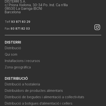
DISTERRI S.A.
c/ Priora Xixilona, 30-34 Po. Ind. Ca n’Illa
08530 La Garriga (BCN)
Barcelona
Telf:
93 871 83 29
Fax:
93 871 82 03
DISTERRI
Distribució
Qui som
Instal·lacions i recursos
Zona geogràfica
DISTRIBUCIÓ
Distribució a hostaleria
Distribuïdors de productes alimentaris
Distribució de begudes i alimentació a col·lectivitats
Distribució a botigues d’alimentació i cellers