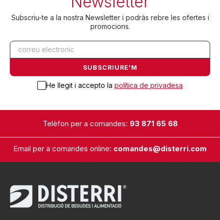
Newsletter
Subscriu-te a la nostra Newsletter i podràs rebre les ofertes i
promocions.
He llegit i accepto la
política de privadesa
Telèfon per a comandes:
93 871 65 68
Email per a comandes online:
comandes@disterri.com