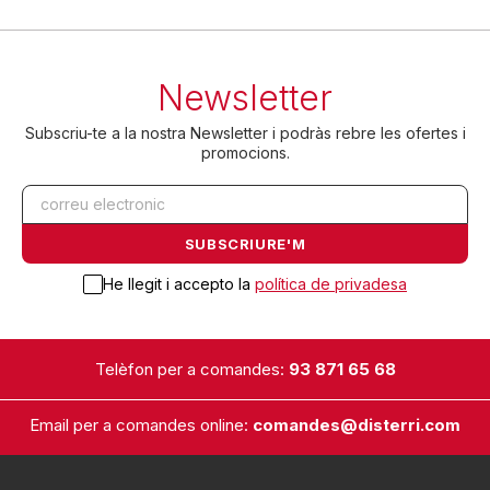
Newsletter
Subscriu-te a la nostra Newsletter i podràs rebre les ofertes i
promocions.
He llegit i accepto la
política de privadesa
Telèfon per a comandes:
93 871 65 68
Email per a comandes online:
comandes@disterri.com