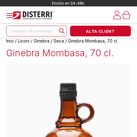
Envíos en 24-48h.
Products
ALTA CLIENT
search
Inici
/
Licors
/
Ginebra
/
Seca
/ Ginebra Mombasa, 70 cl.
Ginebra Mombasa, 70 cl.