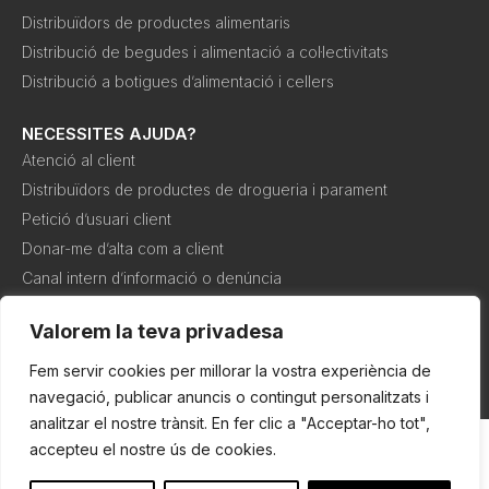
Distribuïdors de productes alimentaris
Distribució de begudes i alimentació a col·lectivitats
Distribució a botigues d’alimentació i cellers
NECESSITES AJUDA?
Atenció al client
Distribuïdors de productes de drogueria i parament
Petició d’usuari client
Donar-me d’alta com a client
Canal intern d’informació o denúncia
Valorem la teva privadesa
Política de
Política de
Condicions de
cookies
privadesa
compra
Fem servir cookies per millorar la vostra experiència de
navegació, publicar anuncis o contingut personalitzats i
analitzar el nostre trànsit. En fer clic a "Acceptar-ho tot",
accepteu el nostre ús de cookies.