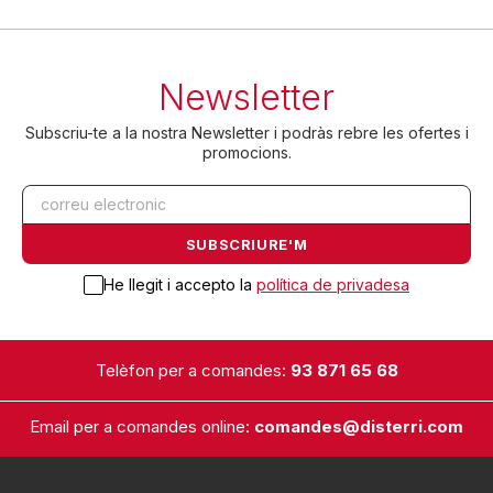
Newsletter
Subscriu-te a la nostra Newsletter i podràs rebre les ofertes i
promocions.
He llegit i accepto la
política de privadesa
Telèfon per a comandes:
93 871 65 68
Email per a comandes online:
comandes@disterri.com