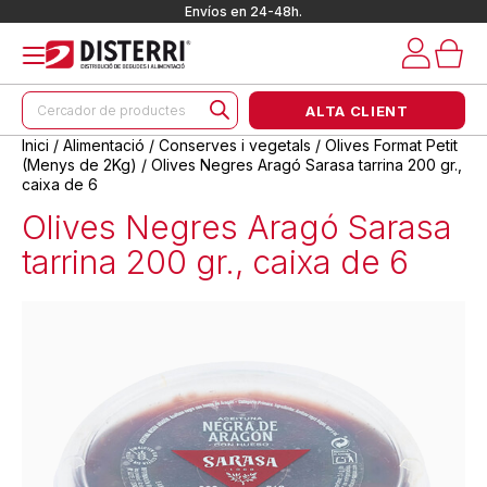
Envíos en 24-48h.
Products
ALTA CLIENT
search
Inici
/
Alimentació
/
Conserves i vegetals
/
Olives Format Petit
(Menys de 2Kg)
/ Olives Negres Aragó Sarasa tarrina 200 gr.,
caixa de 6
Olives Negres Aragó Sarasa
tarrina 200 gr., caixa de 6