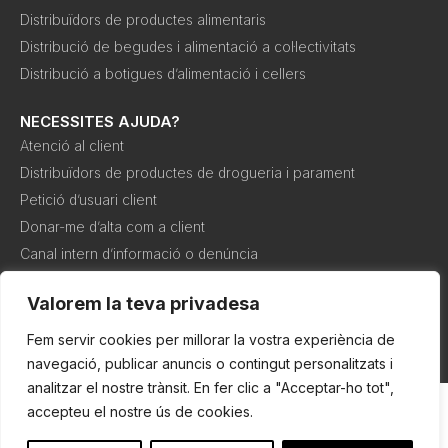
Distribuïdors de productes alimentaris
Distribució de begudes i alimentació a col·lectivitats
Distribució a botigues d’alimentació i cellers
NECESSITES AJUDA?
Atenció al client
Distribuïdors de productes de drogueria i parament
Petició d’usuari client
Donar-me d’alta com a client
Canal intern d’informació o denúncia
Valorem la teva privadesa
Política de
Política de
Condicions de
cookies
privadesa
compra
Fem servir cookies per millorar la vostra experiència de
navegació, publicar anuncis o contingut personalitzats i
analitzar el nostre trànsit. En fer clic a "Acceptar-ho tot",
accepteu el nostre ús de cookies.