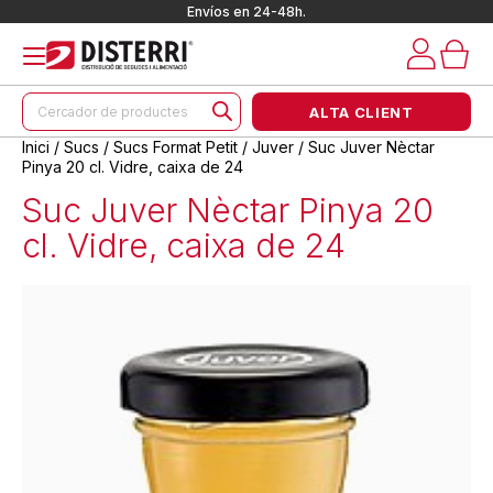
Envíos en 24-48h.
Products
ALTA CLIENT
search
Inici
/
Sucs
/
Sucs Format Petit
/
Juver
/ Suc Juver Nèctar
Pinya 20 cl. Vidre, caixa de 24
Suc Juver Nèctar Pinya 20
cl. Vidre, caixa de 24