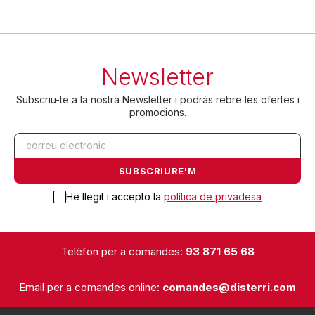
Newsletter
Subscriu-te a la nostra Newsletter i podràs rebre les ofertes i
promocions.
He llegit i accepto la
política de privadesa
Telèfon per a comandes:
93 871 65 68
Email per a comandes online:
comandes@disterri.com