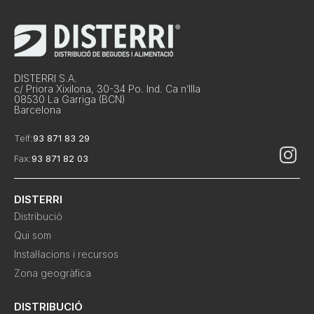
DISTERRI S.A.
c/ Priora Xixilona, 30-34 Po. Ind. Ca n’Illa
08530 La Garriga (BCN)
Barcelona
Telf:
93 871 83 29
Fax:
93 871 82 03
DISTERRI
Distribució
Qui som
Instal·lacions i recursos
Zona geogràfica
DISTRIBUCIÓ