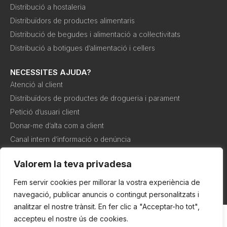
Distribució a hostaleria
Distribuïdors de productes alimentaris
Distribució de begudes i alimentació a col·lectivitats
Distribució a botigues d’alimentació i cellers
NECESSITES AJUDA?
Atenció al client
Distribuïdors de productes de drogueria i parament
Petició d’usuari client
Donar-me d’alta com a client
Canal intern d’informació o denúncia
Valorem la teva privadesa
Política de
Política de
Condicions de
cookies
privadesa
compra
Fem servir cookies per millorar la vostra experiència de
navegació, publicar anuncis o contingut personalitzats i
analitzar el nostre trànsit. En fer clic a "Acceptar-ho tot",
accepteu el nostre ús de cookies.