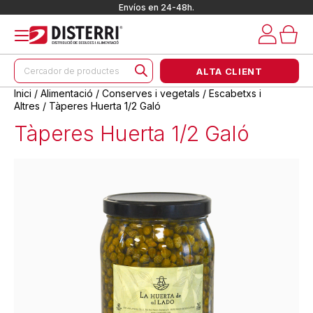
Envíos en 24-48h.
Products
ALTA CLIENT
search
Inici
/
Alimentació
/
Conserves i vegetals
/
Escabetxs i
Altres
/ Tàperes Huerta 1/2 Galó
Tàperes Huerta 1/2 Galó