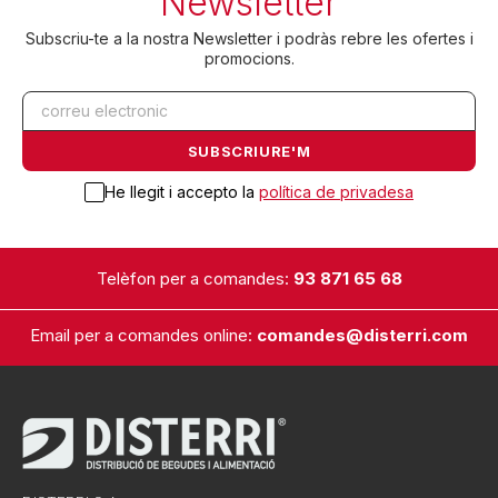
Newsletter
Subscriu-te a la nostra Newsletter i podràs rebre les ofertes i
promocions.
He llegit i accepto la
política de privadesa
Telèfon per a comandes:
93 871 65 68
Email per a comandes online:
comandes@disterri.com