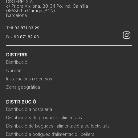
DISTERRI S.A.
c/ Priora Xixilona, 30-34 Po. Ind. Ca n’Illa
08530 La Garriga (BCN)
Barcelona
Telf:
93 871 83 29
Fax:
93 871 82 03
DISTERRI
Distribució
Qui som
Instal·lacions i recursos
Zona geogràfica
DISTRIBUCIÓ
Distribució a hostaleria
Distribuïdors de productes alimentaris
Distribució de begudes i alimentació a col·lectivitats
Distribució a botigues d’alimentació i cellers