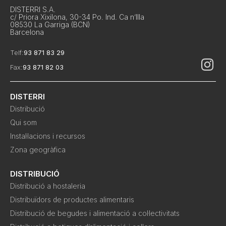
DISTERRI S.A.
c/ Priora Xixilona, 30-34 Po. Ind. Ca n’Illa
08530 La Garriga (BCN)
Barcelona
Telf:
93 871 83 29
Fax:
93 871 82 03
DISTERRI
Distribució
Qui som
Instal·lacions i recursos
Zona geogràfica
DISTRIBUCIÓ
Distribució a hostaleria
Distribuïdors de productes alimentaris
Distribució de begudes i alimentació a col·lectivitats