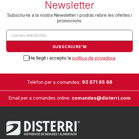
Newsletter
Subscriu-te a la nostra Newsletter i podràs rebre les ofertes i
promocions.
He llegit i accepto la
política de privadesa
Telèfon per a comandes:
93 871 65 68
Email per a comandes online:
comandes@disterri.com