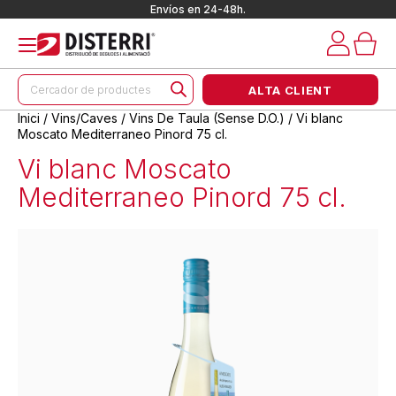
Envíos en 24-48h.
Products
ALTA CLIENT
search
Inici
/
Vins/Caves
/
Vins De Taula (Sense D.O.)
/ Vi blanc
Moscato Mediterraneo Pinord 75 cl.
Vi blanc Moscato
Mediterraneo Pinord 75 cl.