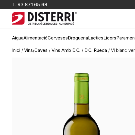
T.
93 871 65 68
Aigua
Alimentació
Cerveses
Drogueria
Lactics
Licors
Paramen
Inici
/
Vins/Caves
/
Vins Amb D.O.
/
D.O. Rueda
/ Vi blanc ver