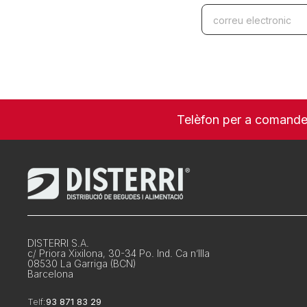
Telèfon per a comand
DISTERRI S.A.
c/ Priora Xixilona, 30-34 Po. Ind. Ca n’Illa
08530 La Garriga (BCN)
Barcelona
Telf:
93 871 83 29