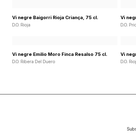
Vi negre Baigorri Rioja Criança, 75 cl.
Vi negr
D.O. Rioja
D.O. Pri
Vi negre Emilio Moro Finca Resalso 75 cl.
Vi neg
D.O. Ribera Del Duero
D.O. Rio
Subs