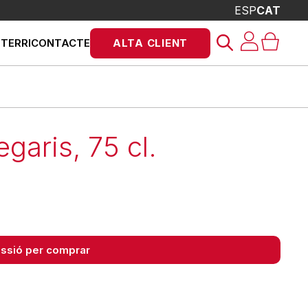
ESP
CAT
Products
STERRI
CONTACTE
ALTA CLIENT
search
garis, 75 cl.
sessió per comprar