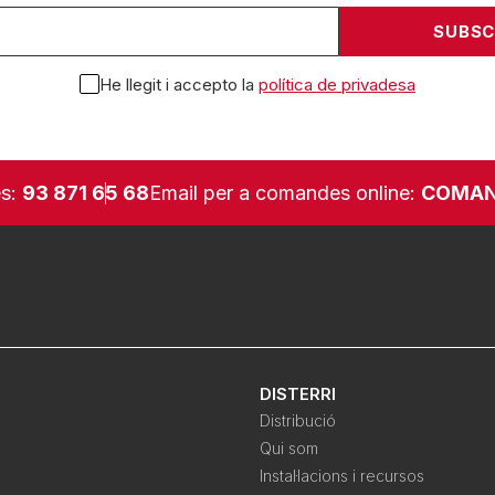
He llegit i accepto la
política de privadesa
es:
93 871 65 68
Email per a comandes online:
COMAN
DISTERRI
Distribució
Qui som
Instal·lacions i recursos