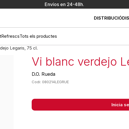
Envíos en 24-48h.
DISTRIBUCIÓ
DI
t
Refrescs
Tots els productes
dejo Legaris, 75 cl.
Vi blanc verdejo Le
D.O. Rueda
Codi: 080214LEGRUE
Inicia 