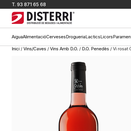
T.
93 871 65 68
Aigua
Alimentació
Cerveses
Drogueria
Lactics
Licors
Paramen
Inici
/
Vins/Caves
/
Vins Amb D.O.
/
D.O. Penedès
/ Vi rosat C