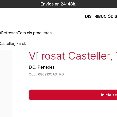
Envíos en 24-48h.
DISTRIBUCIÓ
DI
t
Refrescs
Tots els productes
asteller, 75 cl.
Vi rosat Casteller, 
D.O. Penedès
Codi: 080213CASTRO
Inicia 