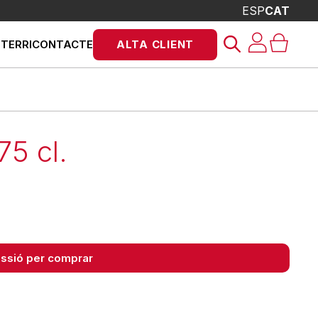
ESP
CAT
Products
STERRI
CONTACTE
ALTA CLIENT
search
75 cl.
sessió per comprar