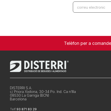
Telèfon per a comand
DISTERRI S.A.
c/ Priora Xixilona, 30-34 Po. Ind. Ca n’Illa
08530 La Garriga (BCN)
Barcelona
Telf:
93 871 83 29