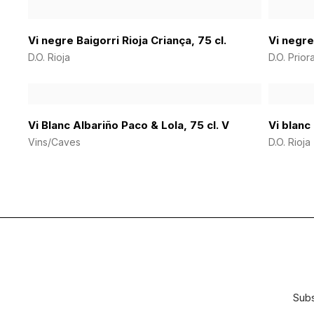
Vi negre Baigorri Rioja Criança, 75 cl.
Vi negre 
D.O. Rioja
D.O. Prior
Vi Blanc Albariño Paco & Lola, 75 cl. V
Vi blanc
Vins/Caves
D.O. Rioja
Subs