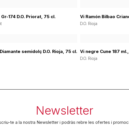
Gr-174 D.O. Priorat, 75 cl.
Vi Ramón Bilbao Crian
at
D.O. Rioja
 Diamante semidolç D.O. Rioja, 75 cl.
Vi negre Cune 187 ml.,
D.O. Rioja
Newsletter
criu-te a la nostra Newsletter i podràs rebre les ofertes i promoc