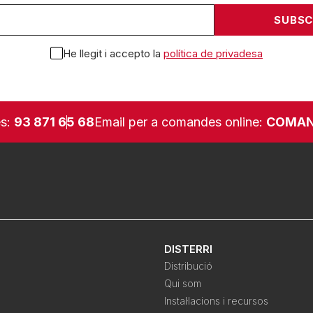
He llegit i accepto la
política de privadesa
es:
93 871 65 68
Email per a comandes online:
COMAN
DISTERRI
Distribució
Qui som
Instal·lacions i recursos