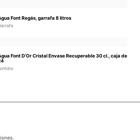
Agua Font Regás, garrafa 8 litros
Garrafa
Agua Font D’Or Cristal Envase Recuperable 30 cl., caja de
24
Fontdor
ciones.