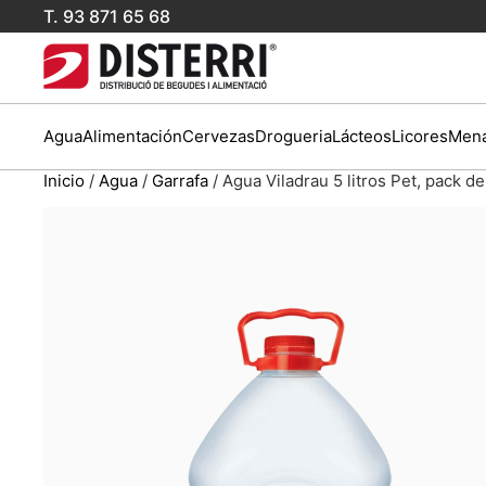
T.
93 871 65 68
Agua
Alimentación
Cervezas
Drogueria
Lácteos
Licores
Mena
Inicio
/
Agua
/
Garrafa
/ Agua Viladrau 5 litros Pet, pack de