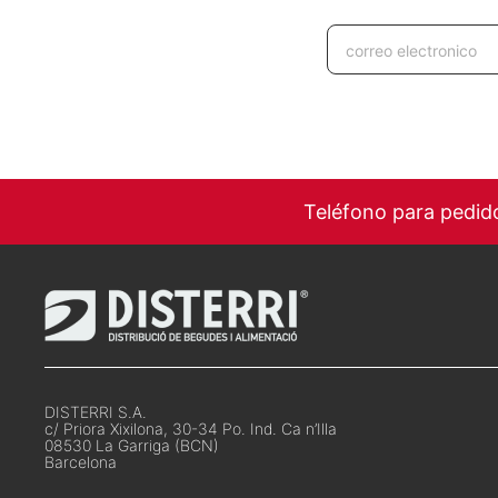
Teléfono para pedid
DISTERRI S.A.
c/ Priora Xixilona, 30-34 Po. Ind. Ca n’Illa
08530 La Garriga (BCN)
Barcelona