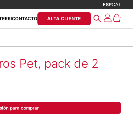
ESP
CAT
Búsqueda
TERRI
CONTACTO
ALTA CLIENTE
de
productos
tros Pet, pack de 2
esión para comprar