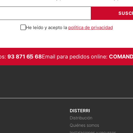
He leído y acepto la
política de privacidad
os:
93 871 65 68
Email para pedidos online:
COMAND
DISTERRI
Distribución
Quiénes somos
Instalaciones y recursos