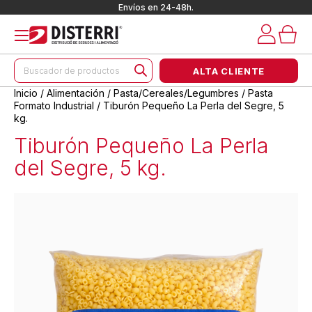
Envíos en 24-48h.
Búsqueda
ALTA CLIENTE
de
productos
Inicio
/
Alimentación
/
Pasta/Cereales/Legumbres
/
Pasta
Formato Industrial
/ Tiburón Pequeño La Perla del Segre, 5
kg.
Tiburón Pequeño La Perla
del Segre, 5 kg.