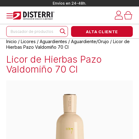
Envíos en 24-48h.
Búsqueda
ALTA CLIENTE
de
productos
Inicio
/
Licores
/
Aguardientes
/
Aguardiente/Orujo
/ Licor de
Hierbas Pazo Valdomiño 70 Cl
Licor de Hierbas Pazo
Valdomiño 70 Cl