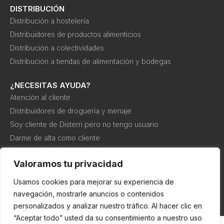
DISTRIBUCIÓN
Distribución a hostelería
Distribuidores de productos alimenticios
Distribución a colectividades
Distribución a tiendas de alimentación y bodegas
¿NECESITAS AYUDA?
Atención al cliente
Distribuidores de droguería y menaje
Soy cliente de Disterri pero no tengo usuario
Darme de alta como cliente
Canal interno de información o denuncia
Valoramos tu privacidad
Usamos cookies para mejorar su experiencia de
Política de
Política de
Condiciones de
cookies
privacidad
compra
navegación, mostrarle anuncios o contenidos
personalizados y analizar nuestro tráfico. Al hacer clic en
“Aceptar todo” usted da su consentimiento a nuestro uso