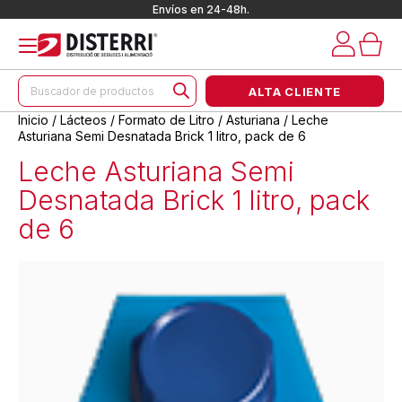
Envíos en 24-48h.
Búsqueda
ALTA CLIENTE
de
productos
Inicio
/
Lácteos
/
Formato de Litro
/
Asturiana
/ Leche
Asturiana Semi Desnatada Brick 1 litro, pack de 6
Leche Asturiana Semi
Desnatada Brick 1 litro, pack
de 6